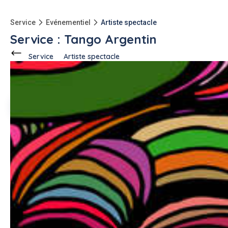
Service
Evénementiel
Artiste spectacle
Service : Tango Argentin
Service
Artiste spectacle
Ce voisin
propose ce service
à
Rambouillet (78120)
Gabriel L.
3 annonces
Description de l'annonce
Un Concert privé, ça vous dit ?! Faites-vous livrer un Concert
à domicile avec un duo guitare/piano, ou piano/bandonéon,
ou piano solo….
Notre répertoire c'est essentiellement de Tango Argentin, et
de la musique sud-américaine avec des influences Jazz.
Qui n'a pas rêvé, un jour, de s'offrir un concert privé