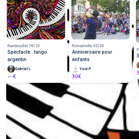
Rambouillet 78120
Romainville 93230
F
Spectacle : tango
Anniversaire pour
S
argentin
enfants
Gabriel L
Yoni P
-- €
30€
Demande un service artiste; 
artiste spectacle entre voisins 
ou proposer mes services 
artiste; artiste spectacle.
Poster une annonce