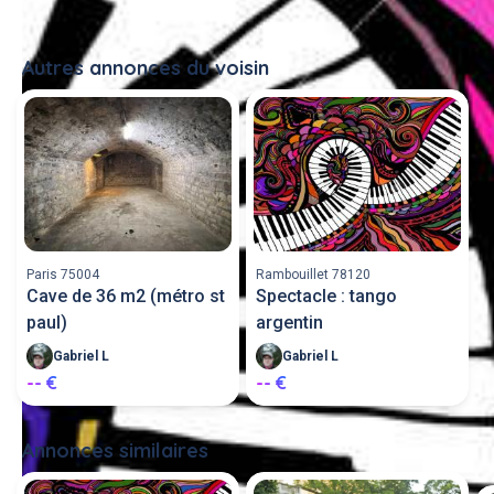
Autres annonces du voisin
Tout voir
Paris 75004
Rambouillet 78120
Cave de 36 m2 (métro st
Spectacle : tango
paul)
argentin
Gabriel L
Gabriel L
-- €
-- €
Annonces similaires
Tout voir