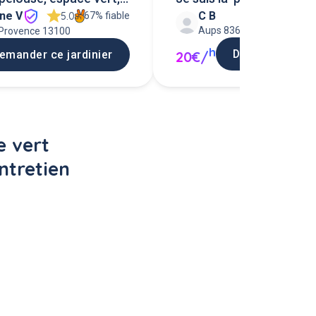
ne V
C B
verts !
67% fiable
5.0
Aups 83630
-Provence 13100
h
Demander ce ja
20€/
emander ce jardinier
 vert 
ntretien 