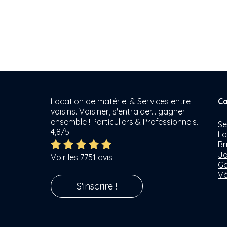
Location de matériel & Services entre
Ca
voisins. Voisiner, s'entraider... gagner
ensemble ! Particuliers & Professionnels.
Se
4,8/5
Lo
Br
Ja
Voir les 7751 avis
Ga
Vé
S'inscrire !