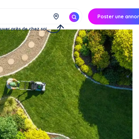
Poster une anno
uver près de chez soi