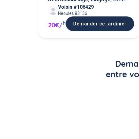
Voisin #106429
...
Neoules 83136
h
Demander ce jardinier
20€/
Deman
entre vo