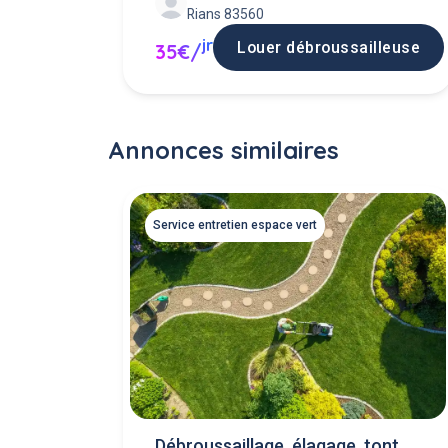
Rians 83560
jr
Louer débroussailleuse
35€/
Annonces similaires
Service entretien espace vert
Débroussaillage, élagage, tonte,