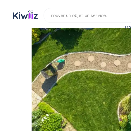
Tro
Service
Jardinage
Espace vert
Entretien d'espace vert
Service
Entretien espace vert