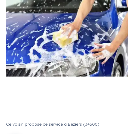
Service
Ménage/repassage
Lavage auto
Service : Nettoyage voiture
Service
Lavage automobile
Ce voisin
propose ce service
à
Beziers (34500)