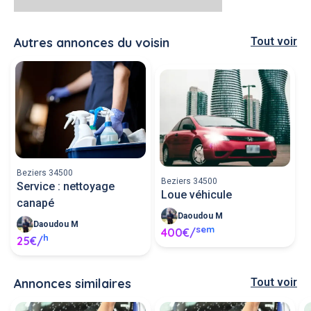
Autres annonces du voisin
Tout voir
Beziers 34500
Beziers 34500
Service : nettoyage
Loue véhicule
canapé
Daoudou M
Daoudou M
sem
400€/
h
25€/
Annonces similaires
Tout voir