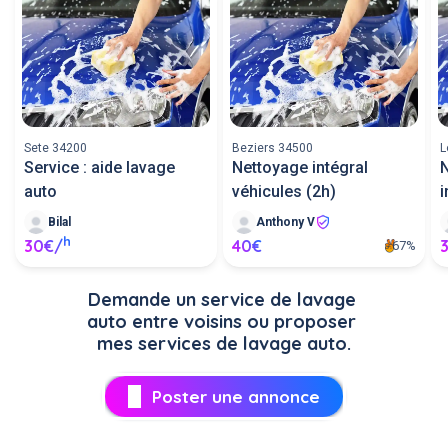
Sete 34200
Beziers 34500
L
Service : aide lavage
Nettoyage intégral
N
auto
véhicules (2h)
i
Bilal
Anthony V
h
30€/
40€
67%
Demande un service de lavage 
auto entre voisins ou proposer 
mes services de lavage auto.
Poster une annonce