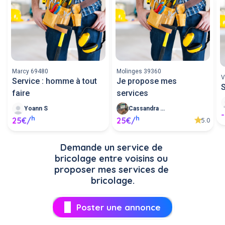
Marcy 69480
Molinges 39360
V
Service : homme à tout
Je propose mes
S
faire
services
Yoann S
Cassandra M
-
h
h
25€/
25€/
5.0
Demande un service de 
bricolage entre voisins ou 
proposer mes services de 
bricolage.
Poster une annonce