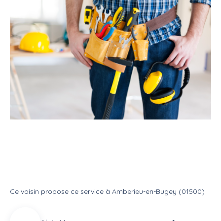
Service
Bricoleur
Multi services
Service : Multi services
Service
Multi services
Ce voisin
propose ce service
à
Amberieu-en-Bugey (01500)