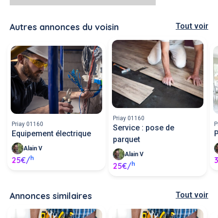
Autres annonces du voisin
Tout voir
Priay 01160
Priay 01160
P
Service : pose de
Equipement électrique
P
parquet
Alain V
Alain V
h
25€/
h
25€/
Annonces similaires
Tout voir