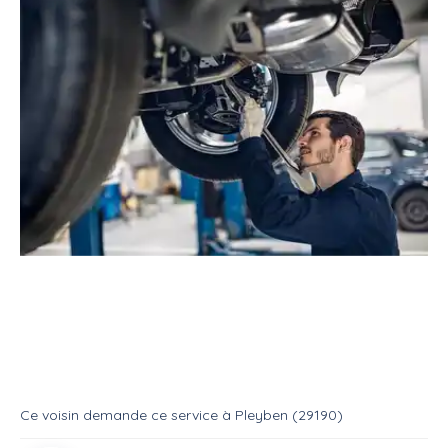
Service
Réparateur
Mécanicien automobile
600 fazer de 2001 (2h)
Service
Mecanique auto
Ce voisin
demande ce service
à
Pleyben (29190)