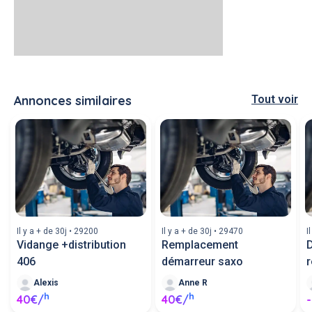
Annonces similaires
Tout voir
Il y a + de 30j • 29200
Il y a + de 30j • 29470
I
Vidange +distribution
Remplacement
406
démarreur saxo
r
Alexis
Anne R
h
h
40€/
40€/
-