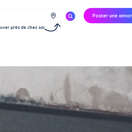
Poster une anno
uver près de chez soi
s
Bombon (77720)
25€/
heure