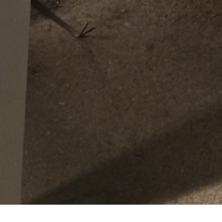
tégories
Infos pratiques
rvices
Comment ça marche ?
cation
Foire Aux Questions
icoleur
Notre philosophie
rdinier
Économie collaborative
rde d'animaux
hicules
Copyright - Kiwiiz.fr