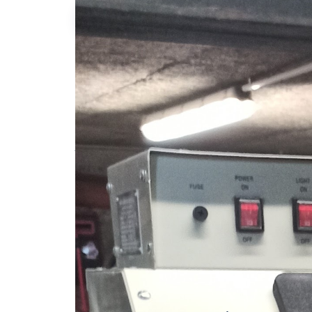
Giuseppe T.
Description de l'annonce
Prix variable en fonction de la surface a 
Pas de sablage cadre moto ni vélo
#multi services