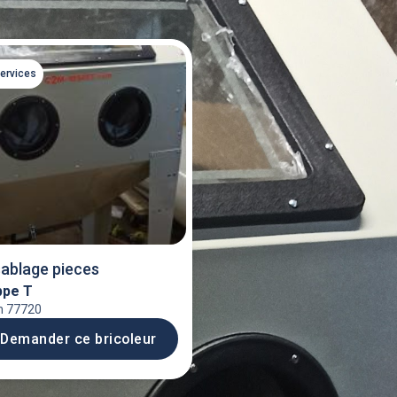
Tout voir
services
sablage pieces
ppe T
 77720
Demander ce bricoleur