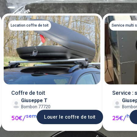
Location coffre de toit
Service multi 
Coffre de toit
Service : 
Giuseppe T
Giuse
Bombon 77720
Bombon
sem
h
Louer le coffre de toit
50€/
25€/