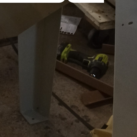
sins ou 
.