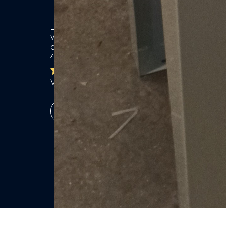
Location de matériel & Services entre
Ca
voisins. Voisiner, s'entraider... gagner
ensemble ! Particuliers & Professionnels.
Se
4,8/5
Lo
Br
Ja
Voir les 7755 avis
Ga
Vé
S'inscrire !