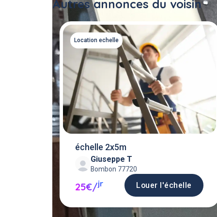
Autres annonces du voisin
Location echelle
échelle 2x5m
Giuseppe T
Bombon 77720
jr
Louer l'échelle
25€/