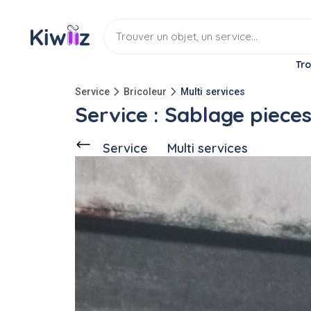
Tro
Service
Bricoleur
Multi services
Service : Sablage piece
Service
Multi services
Discuter
Ce voisin
propose ce service
à