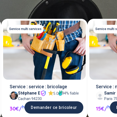
Service multi services
Service multi 
Service : service : bricolage
Service : 
Stéphane E
Samir
94% fiable
5.0
Cachan 94230
Paris 7
h
h
Demander ce bricoleur
30€/
15€/