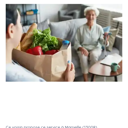
Service
Services divers
Aide aux courses
Particulier propose aide aux
courses .
Service
Aide aux courses
Ce voisin
propose ce service
à
Marseille (13008)