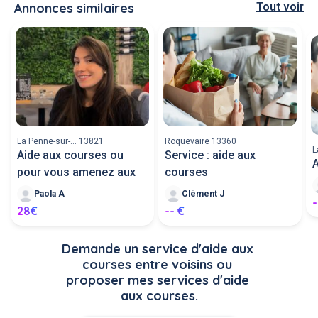
Annonces similaires
Tout voir
La Penne-sur-... 13821
Roquevaire 13360
L
Aide aux courses ou
Service : aide aux
A
pour vous amenez aux
courses
Paola A
Clément J
-
28€
-- €
Demande un service d'aide aux 
courses entre voisins ou 
proposer mes services d'aide 
aux courses.