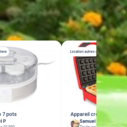
Tout voir
tiere
Location autres electromenager
e 7 pots
Appareil croque-monsie
l P
Samuel P
gaufres