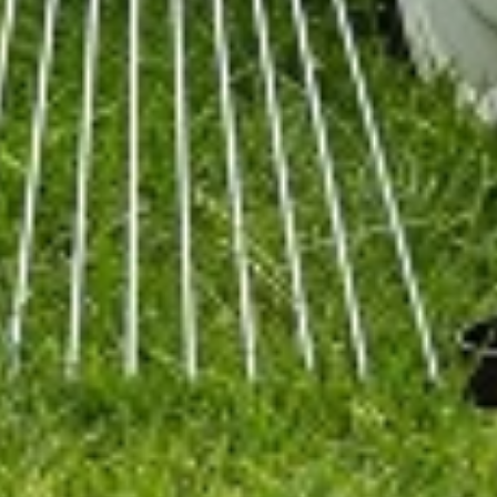
tégories
Infos pratiques
rvices
Comment ça marche ?
cation
Foire Aux Questions
icoleur
Notre philosophie
rdinier
Économie collaborative
rde d'animaux
hicules