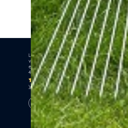
Location de matériel & Services entre
Ca
voisins. Voisiner, s'entraider... gagner
ensemble ! Particuliers & Professionnels.
Se
4,8/5
Lo
Br
Ja
Voir les 7751 avis
Ga
Vé
S'inscrire !