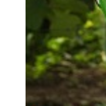
Samuel P.
Description de l'annonce
Vous ne trouvez pas le temps ou souhai
débroussailler, ramasser les feuilles ou t
suis la..! Vivant en appartement mais aya
d'avoir ce genre de mission que j'ai partic
me ferais un plaisir de vous aider.
Disponible sur St Cyprien ou sur les ad
#entretien espace vert