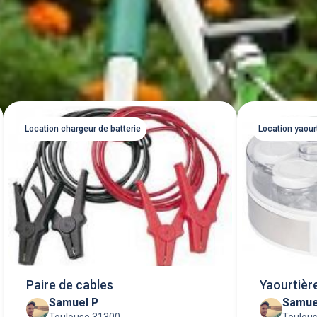
Location chargeur de batterie
Location yaour
Paire de cables
Yaourtièr
Samuel P
Samue