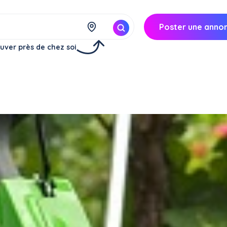
Poster une anno
uver près de chez soi
Toulouse (31300)
15€/
heure