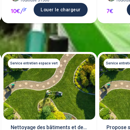
Toulouse 31300
Toulou
jr
Louer le chargeur
10€/
7€
Service entretien espace vert
Service entret
Nettoyage des bâtiments et des
Propose s