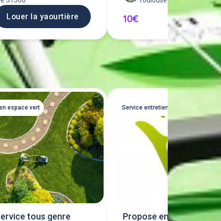
se 31300
Toulouse 31300
Louer la yaourtière
Louer l'ap
10€
Tout voir
ien espace vert
Service entretien espace vert
ervice tous genre
Propose entretien espac