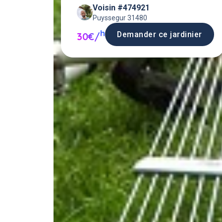
Voisin #474921
espac
Puyssegur 31480
h
Demander ce jardinier
30€/
Deman
entre vo