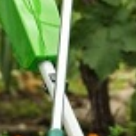
14 annonces
tez simplement un coup de main pour tondre,
out autre mission pour entretenir votre extérieur? Je
nt grandi à la campagne, je n'ai plus l'occasion
ulièrement faire alors n'hésitez pas à faire signe, je
resse accessible en transport en commun et/ou vélo