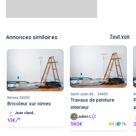
Annonces similaires
Tout voir
Saint-Jean-de... 34430
M
Nimes 30000
Travaux de peinture
Pei
Bricoleur sur nimes
interieur
p
Jean claude T
Julien L
h
10€/
380€
5.0
77%