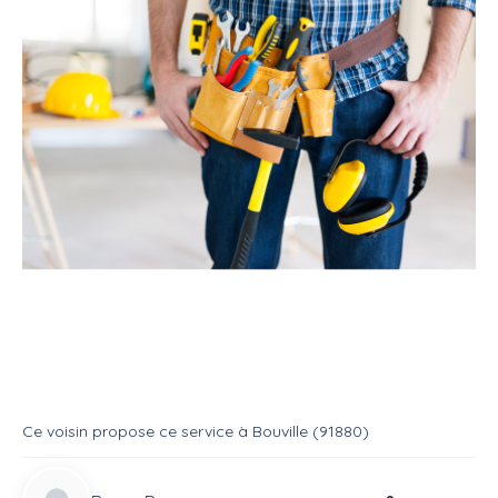
Service
Bricoleur
Multi services
Pour tout petit travaux
Service
Multi services
Ce voisin
propose ce service
à
Bouville (91880)