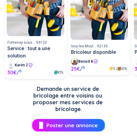
Fontenay-sous... 94120
Issy-les-Moul... 92130
S
Service : tout a une
Bricoleur disponible
P
solution
Benoit K
Karim Z
h
25€/
5.0
60%
h
30€/
80%
Demande un service de 
bricolage entre voisins ou 
proposer mes services de 
bricolage.
Poster une annonce