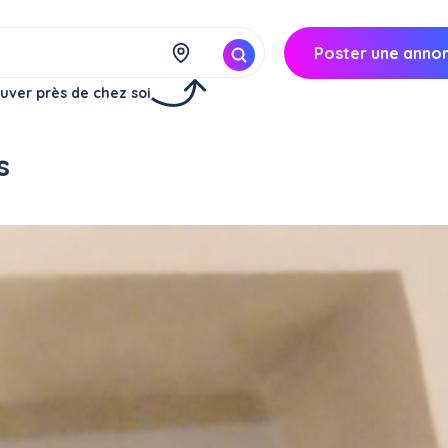
Poster une anno
uver près de chez soi
s
Vence (06140)
14€/
heure