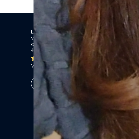
Location de matériel & Services entre
Ca
voisins. Voisiner, s'entraider... gagner
ensemble ! Particuliers & Professionnels.
Se
4,8/5
Lo
Br
Ja
Voir les 7762 avis
Ga
Vé
S'inscrire !