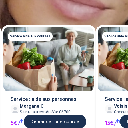
Service aide aux courses
Service aide a
Service : aide aux personnes
Service :
Morgane C
Voisi
Saint-Laurent-du-Var 06700
Grasse
h
h
Demander une course
5€/
13€/