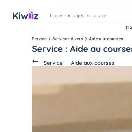
Tro
Service
Services divers
Aide aux courses
Service : Aide au course
Service
Aide aux courses
Discuter
Ce voisin
propose ce service
à