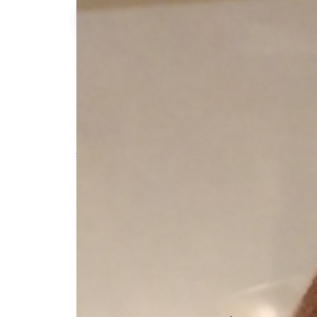
Sophie R.
Description de l'annonce
Faire les courses,le ménage et promener..
#aide aux courses