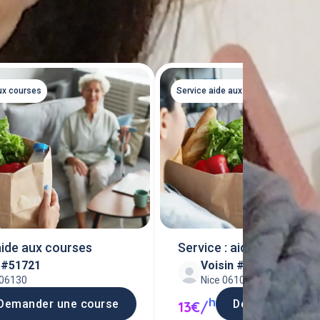
Tout voir
ux courses
Service aide aux courses
 aide aux courses
Service : aide aux cours
n #51721
Voisin #311851
 06130
Nice 06100
h
Demander une course
Demander une 
13€/