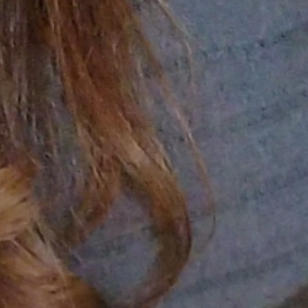
tégories
Infos pratiques
rvices
Comment ça marche ?
cation
Foire Aux Questions
icoleur
Notre philosophie
rdinier
Économie collaborative
rde d'animaux
hicules
Copyright - Kiwiiz.fr