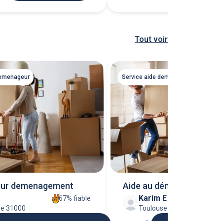
Tout voir
demenageur
Service aide demenageur
our demenagement
Aide au déménagement
Karim E
67% fiable
se 31000
Toulouse 31000