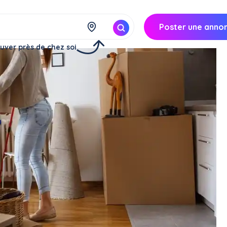
Poster une anno
uver près de chez soi
gement