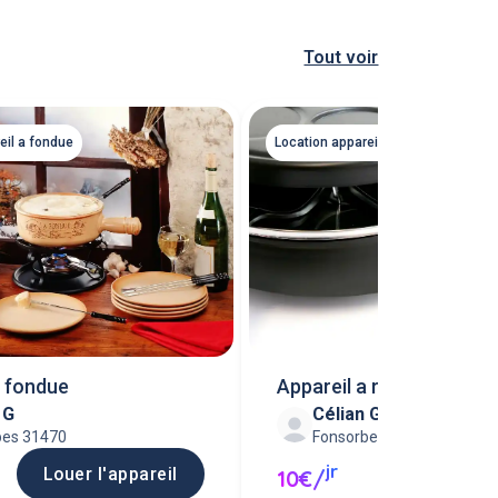
Tout voir
eil a fondue
Location appareil a raclette
a fondue
Appareil a raclette
 G
Célian G
bes 31470
Fonsorbes 31470
jr
Louer l'appareil
Louer l'ap
10€/