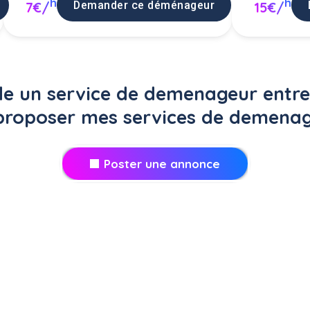
h
h
Demander ce déménageur
7€/
15€/
 un service de demenageur entre 
proposer mes services de demenag
Poster une annonce