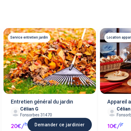
Service entretien jardin
Location appar
Entretien général du jardin
Appareil 
Célian G
Célian
Fonsorbes 31470
Fonsor
h
jr
Demander ce jardinier
20€/
10€/