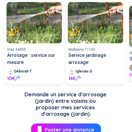
Vias 34450
Narbonne 11100
B
Arrosage : service sur
Service jardinage
S
mesure
arrosage
Déborah T
Iglesias D
h
h
10€/
14€/
Demande un service d'arrosage 
(jardin) entre voisins ou 
proposer mes services 
d'arrosage (jardin).
Poster une annonce