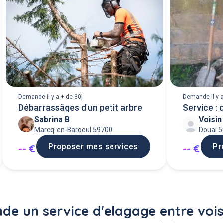
Demande il y a + de 30j
Demande il y a
Débarrassâges d'un petit arbre
Service :
Sabrina B
Voisi
Marcq-en-Baroeul 59700
Douai 
Proposer mes services
Pr
-- €
-- €
e un service d'elagage entre vois