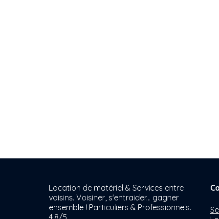
Location de matériel & Services entre
Ca
voisins. Voisiner, s'entraider... gagner
ensemble ! Particuliers & Professionnels.
Se
4,8/5