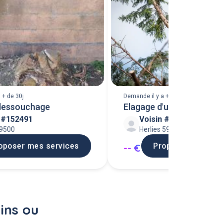
 + de 30j
Demande il y a + de 30j
 dessouchage
Elagage d'un acacia
n #152491
Voisin #97675
59500
Herlies 59134
oposer mes services
Proposer mes ser
-- €
ins ou 