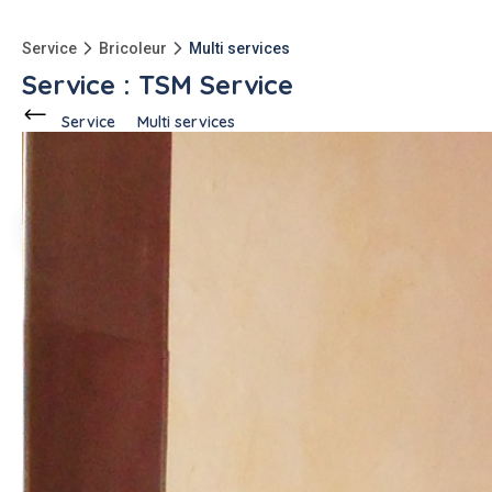
Service
Bricoleur
Multi services
Service : TSM Service
Service
Multi services
Ce voisin
propose ce service
à
Fondettes (37230)
Cheick A.
1 annonce
Description de l'annonce
Je propose mes services de plomberie, jardinage, entretien
intérieur et extérieur, petits travaux de bricolage et
déménagement..
#multi services