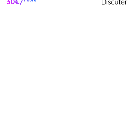
30€/
Discuter