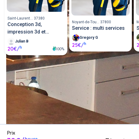
Saint-Laurent... 37380
Noyant-de-Tou... 37800
M
Conception 3d,
Service : multi services
S
impression 3d et
Gregory G
modélis
Julian B
h
25€/
h
20€/
100%
Demande un service de 
bricolage entre voisins ou 
proposer mes services de 
bricolage.
Poster une annonce
Prix
heure