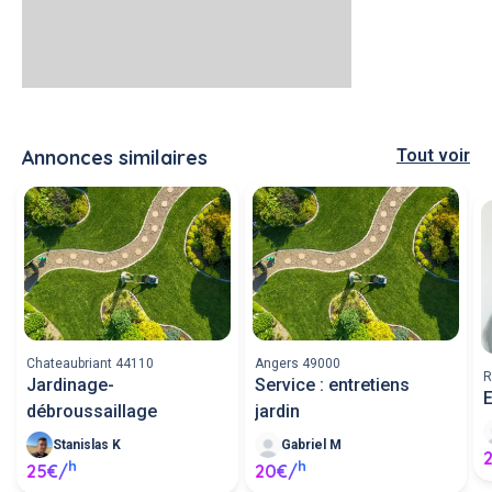
Annonces similaires
Tout voir
Chateaubriant 44110
Angers 49000
R
Jardinage-
Service : entretiens
E
débroussaillage
jardin
Stanislas K
Gabriel M
h
h
25€/
20€/