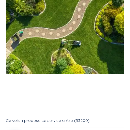
Service
Jardinage
Espace vert
Cherche petit travail espace vert
Service
Entretien espace vert
Ce voisin
propose ce service
à
Azé (53200)