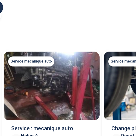
Service mecanique auto
Service mecan
Service : mecanique auto
Change pl
Halim A
Davut