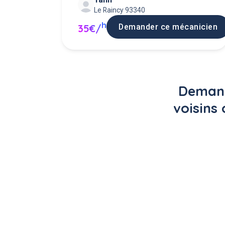
Le Raincy 93340
h
Demander ce mécanicien
35€/
Demand
voisins