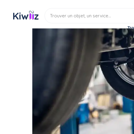
Tro
Service
Réparateur
Mécanicien automobile
Mécanique à domicile
Service
Mecanique auto