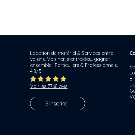
Location de matériel & Services entre
Ca
voisins. Voisiner, s'entraider... gagner
ensemble ! Particuliers & Professionnels.
Se
4,8/5
Lo
Br
Ja
Voir les 7768 avis
Ga
Vé
S'inscrire !