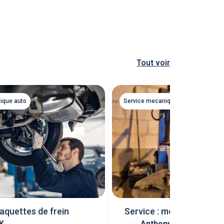
Tout voir
ique auto
Service mecanique auto
aquettes de frein
Service : mecanicien au
 K
Anthony