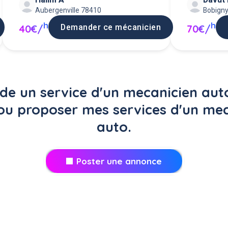
Aubergenville 78410
Bobign
h
h
Demander ce mécanicien
40€/
70€/
e un service d'un mecanicien auto
 ou proposer mes services d'un mec
auto.
Poster une annonce