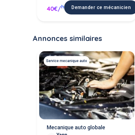
h
Demander ce mécanicien
40€/
Annonces similaires
Service mecanique auto
Mecanique auto globale
Yann