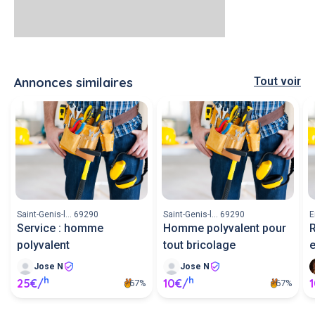
Annonces similaires
Tout voir
Saint-Genis-l... 69290
Saint-Genis-l... 69290
E
Service : homme
Homme polyvalent pour
R
polyvalent
tout bricolage
e
Jose N
Jose N
h
h
25€/
10€/
67%
67%