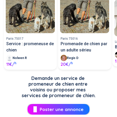
Paris 75017
Paris 75016
L
Service : promeneuse de
Promenade de chien par
B
chien
un adulte sérieu
Nolwen R
Regis D
h
h
11€/
20€/
Demande un service de 
promeneur de chien entre 
voisins ou proposer mes 
services de promeneur de chien.
Poster une annonce