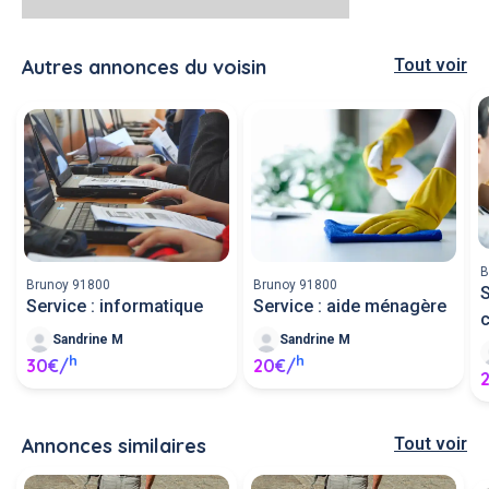
Autres annonces du voisin
Tout voir
B
Brunoy 91800
Brunoy 91800
S
Service : informatique
Service : aide ménagère
Sandrine M
Sandrine M
h
h
30€/
20€/
Annonces similaires
Tout voir