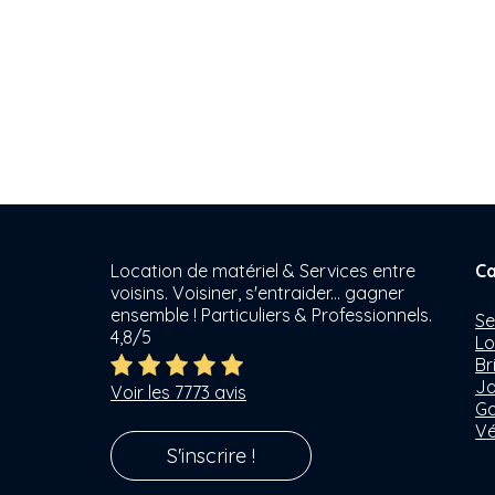
Location de matériel & Services entre
Ca
voisins. Voisiner, s'entraider... gagner
ensemble ! Particuliers & Professionnels.
Se
4,8/5
Lo
Br
Ja
Voir les 7773 avis
Ga
Vé
S'inscrire !