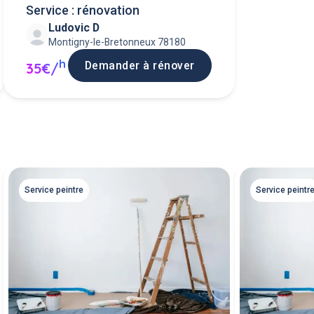
Service : rénovation
Ludovic D
Montigny-le-Bretonneux 78180
h
Demander à rénover
35€/
Service peintre
Service peintr