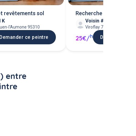
et revêtements sol
Recherche bricoles pein
d K
Voisin #69798
Ouen-l'Aumone 95310
Viroflay 78220
h
Demander ce peintre
Demander ce p
25€/
) entre 
ntre 