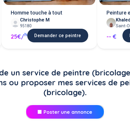
Homme touche à tout
Peinture 
Christophe M
Khale
95180
Saint-
h
Demander ce peintre
25€/
-- €
 un service de peintre (bricolage
ins ou proposer mes services de pei
(bricolage).
Poster une annonce