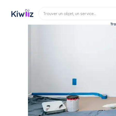
Tro
Service
Bricoleur
Peintre
Rénovation intérieur
Service
Peintre