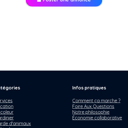
tégories
Infos pratiques
rvices
Comment ça marche ?
cation
Foire Aux Questions
icoleur
Notre philosophie
rdinier
Économie collaborative
rde d'animaux