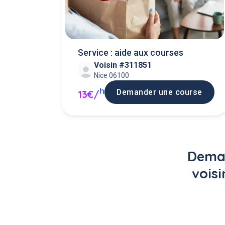
Service : aide aux courses
Voisin #311851
Nice 06100
h
Demander une course
13€/
Deman
voisi