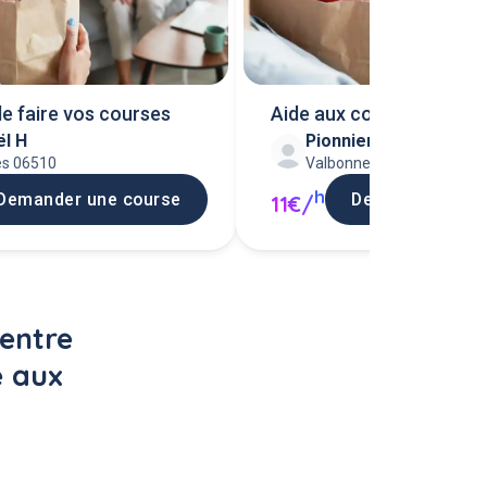
e faire vos courses
Aide aux course au alen
ël H
Pionniers caravelles 
valbonne
es 06510
Valbonne 06560
h
Demander une course
Demander une 
11€/
entre 
e aux 