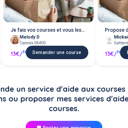
Je fais vos courses et vous les
Propose d
Melody D
Micka
livres
Cannes 06400
Gattier
h
h
Demander une course
13€/
13€/
de un service d'aide aux courses 
ns ou proposer mes services d'aid
courses.
Poster une annonce