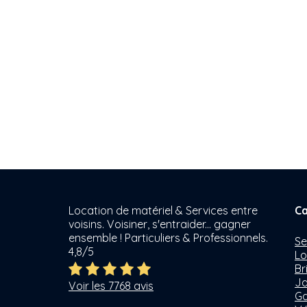
Location de matériel & Services entre
Ca
voisins. Voisiner, s'entraider... gagner
ensemble ! Particuliers & Professionnels.
Se
4,8/5
Lo
Br
Ja
Voir les 7768 avis
Ga