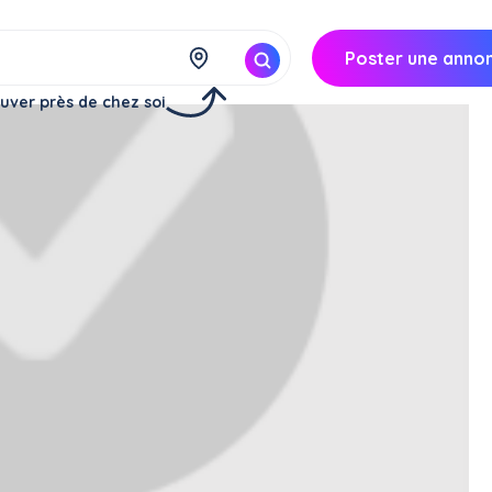
Poster une anno
uver près de chez soi
ison courses
 aux courses