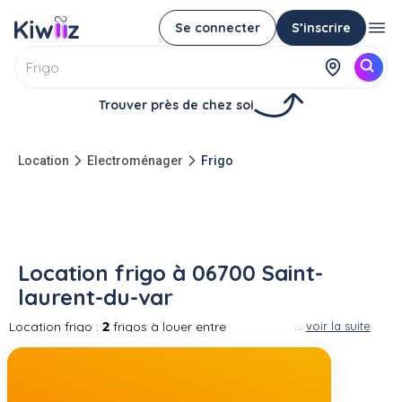
Se connecter
S’inscrire
Trouver près de chez soi
Location
Electroménager
Frigo
Location frigo à 06700 Saint-
laurent-du-var
Location frigo :
2
frigos à louer entre
...
voir la suite
particuliers à 06700 Saint-laurent-du-var Votre
réfrigérateur (ou frigo) est panne ou vous
venez de vous installer, vous pouvez louer de
frigo d'un particulier avant d'en acheter un