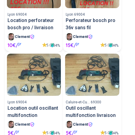
Lyon 69004
Lyon 69004
Location perforateur
Perforateur bosch pro
bosch pro / livraison
36v sans fil
Clement
Clement
jr
jr
10€/
15€/
5.0
5.0
94%
94%
Lyon 69004
Caluire-et-Cu... 69300
Location outil oscillant
Outil oscillant
multifonction
multifonction livraison
Clement
Clement
jr
jr
5€/
5€/
5.0
5.0
94%
94%