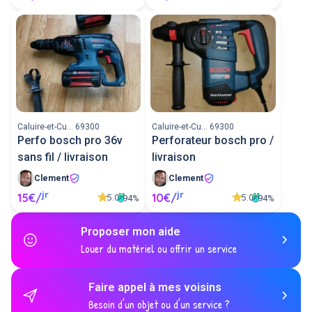
Caluire-et-Cu... 69300
Caluire-et-Cu... 69300
Perfo bosch pro 36v
Perforateur bosch pro /
sans fil / livraison
livraison
Clement
Clement
jr
jr
15€/
10€/
5.0
5.0
94%
94%
Proposer mon aide
Louer du matériel ou offrir un service
Faire appel à mes voisins
Besoin d'un objet ou d'un service ?