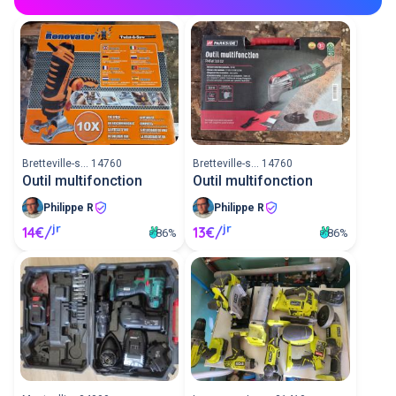
Bretteville-s... 14760
Bretteville-s... 14760
Outil multifonction
Outil multifonction
Philippe R
Philippe R
jr
jr
14€/
13€/
86%
86%