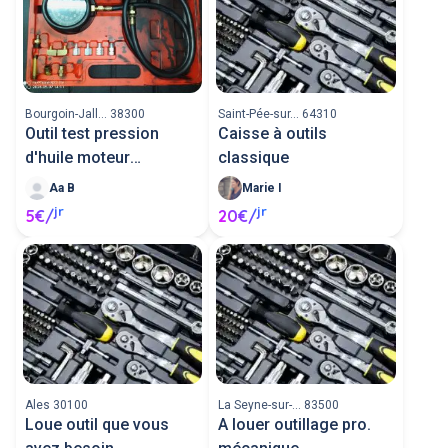
Bourgoin-Jall... 38300
Saint-Pée-sur... 64310
Outil test pression
Caisse à outils
d'huile moteur
classique
thermique
Aa B
Marie I
jr
jr
5€/
20€/
Ales 30100
La Seyne-sur-... 83500
Loue outil que vous
A louer outillage pro.