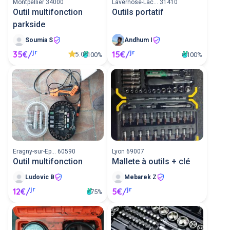
Montpellier 34000
Lavernose-Lac... 31410
Outil multifonction
Outils portatif
parkside
Soumia S
Andhum I
jr
jr
35€/
15€/
5.0
100%
100%
Eragny-sur-Ep... 60590
Lyon 69007
Outil multifonction
Mallete à outils + clé
Ludovic B
Mebarek Z
jr
jr
12€/
5€/
75%