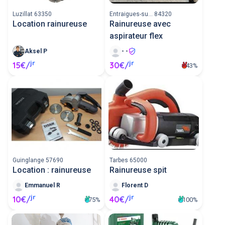
Luzillat 63350
Entraigues-su... 84320
Location rainureuse
Rainureuse avec
aspirateur flex
Aksel P
- -
jr
jr
15€/
30€/
43%
Guinglange 57690
Tarbes 65000
Location : rainureuse
Rainureuse spit
Emmanuel R
Florent D
jr
jr
10€/
40€/
75%
100%