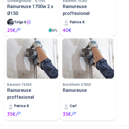
Schweighouse-... 67590
Barentin 76360
Rainureuse 1700w 2 x
Rainureuse
Ø150
proffesionel
Tolga G
Patrice K
jr
25€/
40€
88%
Barentin 76360
Bischheim 67800
Rainureuse
Rainureuse
proffesionel
Patrice K
Carl
jr
jr
35€/
35€/