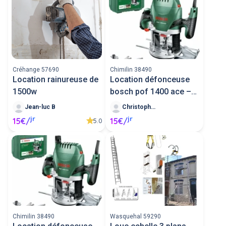
Créhange 57690
Chimilin 38490
Location rainureuse de
Location défonceuse
1500w
bosch pof 1400 ace –
travail d
Jean-luc B
Christophe J
jr
jr
15€/
15€/
5.0
Chimilin 38490
Wasquehal 59290