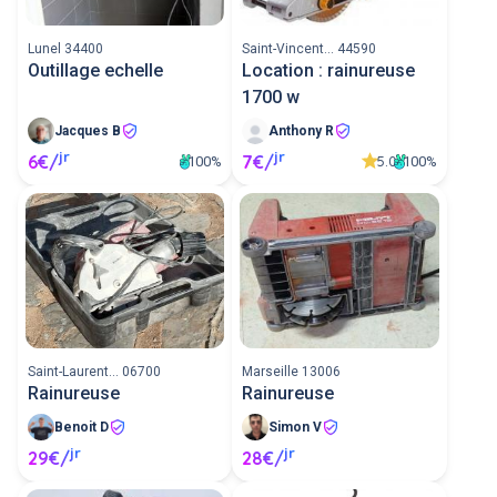
Lunel 34400
Saint-Vincent... 44590
Outillage echelle
Location : rainureuse
1700 w
Jacques B
Anthony R
jr
jr
6€/
7€/
5.0
100%
100%
Saint-Laurent... 06700
Marseille 13006
Rainureuse
Rainureuse
Benoit D
Simon V
jr
jr
29€/
28€/