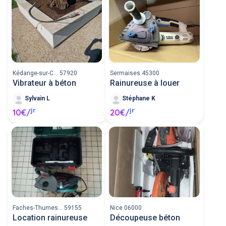
Kédange-sur-C... 57920
Sermaises 45300
Vibrateur à béton
Rainureuse à louer
Sylvain L
Stéphane K
jr
jr
10€/
20€/
Faches-Thumes... 59155
Nice 06000
Location rainureuse
Découpeuse béton