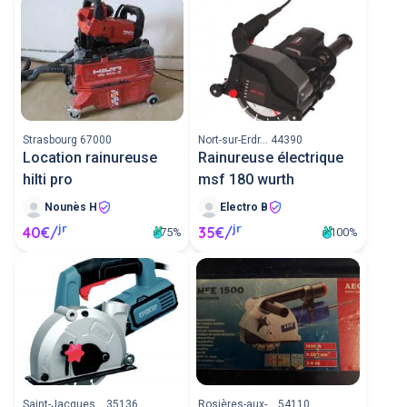
Strasbourg 67000
Nort-sur-Erdr... 44390
Location rainureuse
Rainureuse électrique
hilti pro
msf 180 wurth
Nounès H
Electro B
jr
jr
40€/
35€/
75%
100%
Saint-Jacques... 35136
Rosières-aux-... 54110