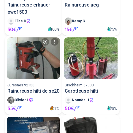
Rainureuse erbauer
Rainureuse aeg
ewc1500
Elise D
Remy C
jr
jr
30€/
15€/
100%
75%
Suresnes 92150
Bischheim 67800
Rainureuse hilti dc se20
Carotteuse hilti
Olivier L
Nounès H
jr
jr
35€/
50€/
67%
75%