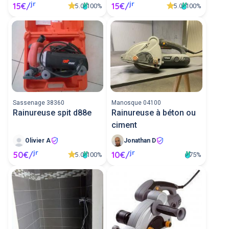
jr
jr
15€/
15€/
5.0
5.0
100%
100%
Sassenage 38360
Manosque 04100
Rainureuse spit d88e
Rainureuse à béton ou
ciment
Olivier A
Jonathan D
jr
jr
50€/
10€/
5.0
100%
75%