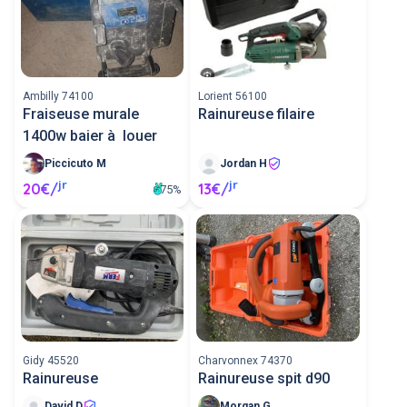
Ambilly 74100
Lorient 56100
Fraiseuse murale
Rainureuse filaire
1400w baier à louer
Piccicuto M
Jordan H
jr
jr
20€/
13€/
75%
Gidy 45520
Charvonnex 74370
Rainureuse
Rainureuse spit d90
David D
Morgan G