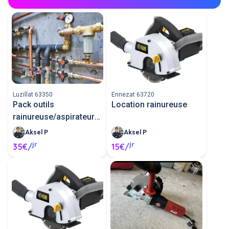
Luzillat 63350
Ennezat 63720
Pack outils
Location rainureuse
rainureuse/aspirateur/pince
multicouch
Aksel P
Aksel P
jr
jr
35€/
15€/