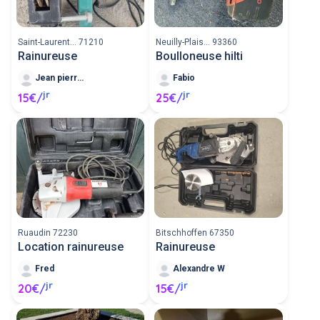
Saint-Laurent... 71210
Neuilly-Plais... 93360
Rainureuse
Boulloneuse hilti
Jean pierre 19
Fabio
jr
jr
15€/
25€/
Ruaudin 72230
Bitschhoffen 67350
Location rainureuse
Rainureuse
Fred
Alexandre W
jr
jr
20€/
15€/