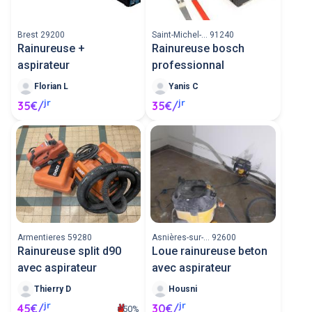
Brest 29200
Saint-Michel-... 91240
Rainureuse +
Rainureuse bosch
aspirateur
professionnal
Florian L
Yanis C
jr
jr
35€/
35€/
Armentieres 59280
Asnières-sur-... 92600
Rainureuse split d90
Loue rainureuse beton
avec aspirateur
avec aspirateur
Thierry D
Housni
jr
jr
45€/
30€/
50%