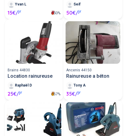
Yvan L
Seif
jr
jr
15€/
50€/
50%
Brains 44830
Ancenis 44150
Location rainureuse
Rainureuse a béton
Raphaël D
Tony A
jr
jr
25€/
35€/
67%