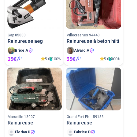
Gap 05000
Villecresnes 94440
Rainureuse aeg
Rainureuse à beton hilti
Brice A
Alvaro A
jr
jr
25€/
35€/
5.0
5.0
100%
100%
Marseille 13007
Grand-Fort-Ph... 59153
Rainureuse
Rainureuse
Florian D
Fabrice D