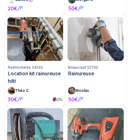
jr
jr
20€/
50€/
Restinclieres 34160
Briaucourt 52700
Location kit rainureuse
Rainureuse
hilti
Théo C
Nicolas
jr
jr
30€/
50€/
50%