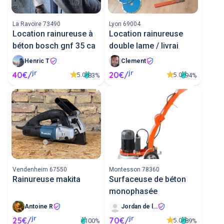
La Ravoire 73490
Lyon 69004
Location rainureuse à
Location rainureuse
béton bosch gnf 35 ca
double lame / livrai
Henric T
Clement
jr
jr
40€/
20€/
5.0
5.0
83%
94%
Vendenheim 67550
Montesson 78360
Rainureuse makita
Surfaceuse de béton
monophasée
Antoine R
Jordan de lokapp
jr
jr
25€/
70€/
5.0
100%
89%