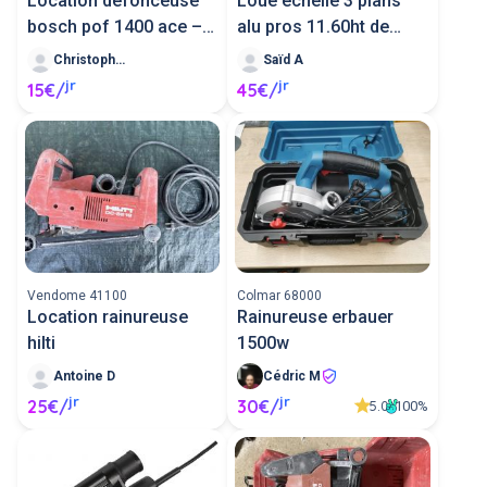
Location défonceuse
Loue echelle 3 plans
bosch pof 1400 ace –
alu pros 11.60ht de
travail d
travail.
Christophe J
Saïd A
jr
jr
15€/
45€/
Vendome 41100
Colmar 68000
Location rainureuse
Rainureuse erbauer
hilti
1500w
Antoine D
Cédric M
jr
jr
25€/
30€/
5.0
100%