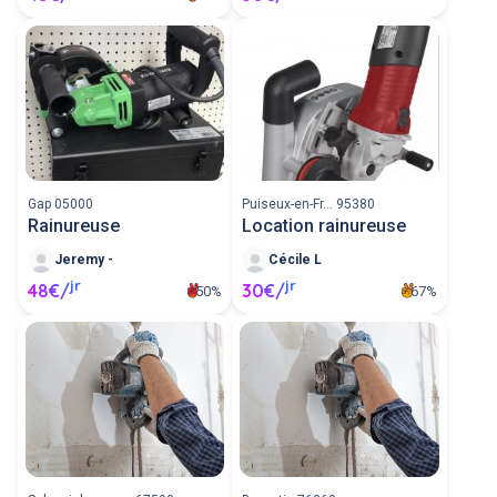
Gap 05000
Puiseux-en-Fr... 95380
Rainureuse
Location rainureuse
Jeremy -
Cécile L
jr
jr
48€/
30€/
50%
67%