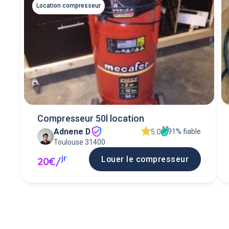
Location compresseur
Compresseur 50l location
Adnene D
91% fiable
5.0
Toulouse 31400
jr
Louer le compresseur
20€/