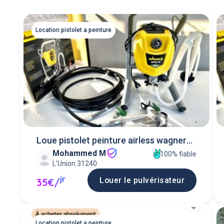
Location pistolet a peinture
Loue pistolet peinture airless wagner
Mohammed M
hea 250 pro
100% fiable
L'Union 31240
jr
Louer le pulvérisateur
35€/
Location pistolet a peinture