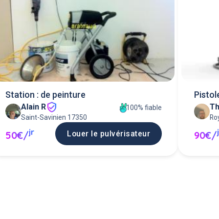
Station : de peinture
Pistol
Alain R
T
100% fiable
Saint-Savinien 17350
Ro
jr
Louer le pulvérisateur
50€/
90€/