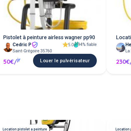
Pistolet à peinture airless wagner pp90
Locati
Cedric P
He
wagne
94% fiable
5.0
Saint-Grégoire 35760
La
jr
Louer le pulvérisateur
50€/
230€
Location pistolet a peinture
Location 