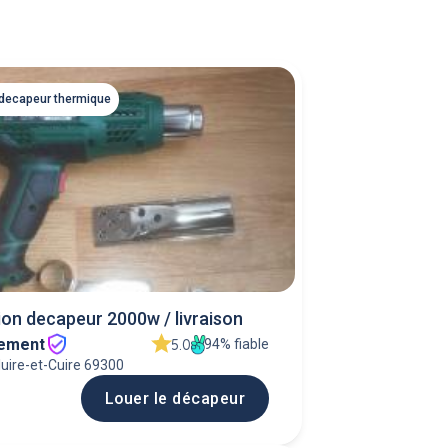
 decapeur thermique
on decapeur 2000w / livraison
ement
94% fiable
5.0
luire-et-Cuire 69300
Louer le décapeur