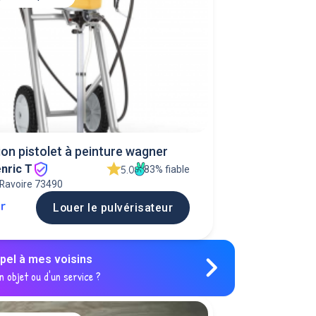
on pistolet à peinture wagner
nric T
83% fiable
5.0
 Ravoire 73490
jr
Louer le pulvérisateur
ppel à mes voisins
n objet ou d'un service ?