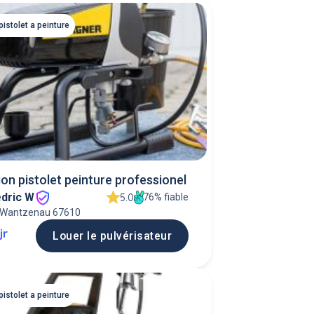
pistolet a peinture
on pistolet peinture professionel
dric W
76% fiable
5.0
 Wantzenau 67610
jr
Louer le pulvérisateur
pistolet a peinture