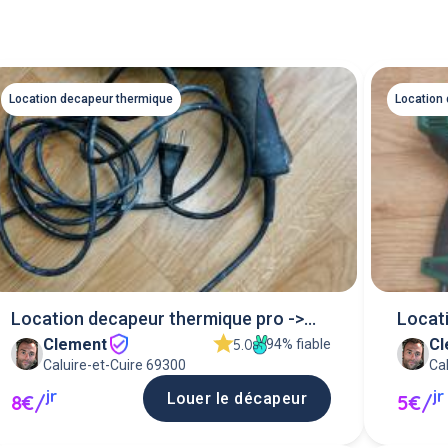
Location decapeur thermique
Location
Location decapeur thermique pro ->
Locati
Clement
Cl
660°c
94% fiable
5.0
Caluire-et-Cuire 69300
Ca
jr
jr
Louer le décapeur
8€/
5€/