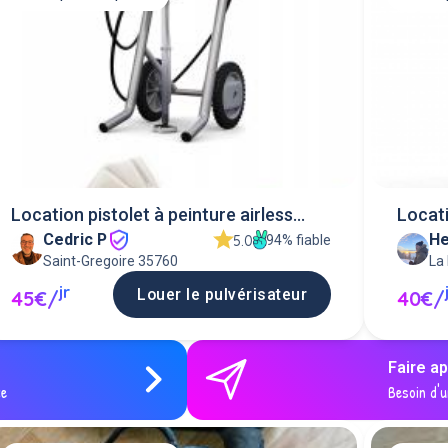
Location pistolet à peinture airless
Locati
Cedric P
He
wagner 3
94% fiable
5.0
Saint-Gregoire 35760
La
jr
Louer le pulvérisateur
45€/
40€/
Faire a
ce
Besoin d'u