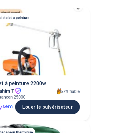
pistolet a peinture
et à peinture 2200w
ahim T
67% fiable
sancon 25000
sem
Louer le pulvérisateur
/
 decapeur thermique