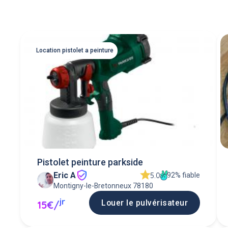
Location pistolet a peinture
Pistolet peinture parkside
Eric A
92% fiable
5.0
Montigny-le-Bretonneux 78180
jr
Louer le pulvérisateur
15€/