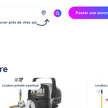
Poster une anno
uver près de chez soi
re
Location pistolet a peinture
Location 