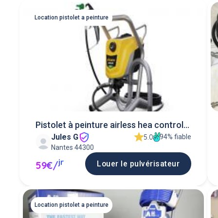
Location pistolet a peinture
Pistolet à peinture airless hea control
Jules G
pro
94% fiable
5.0
Nantes 44300
jr
Louer le pulvérisateur
59€/
Location pistolet a peinture