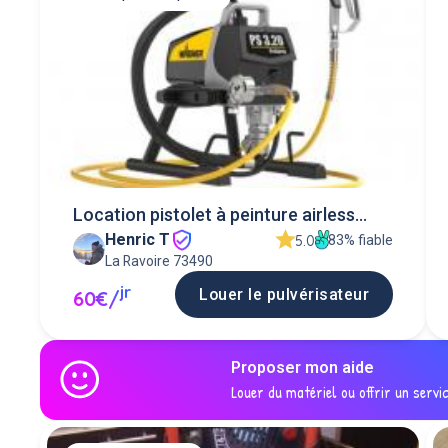
Location pistolet à peinture airless
Henric T
wagner
83% fiable
5.0
La Ravoire 73490
jr
Louer le pulvérisateur
60€/
Proposer mon aide
Louer du matériel ou offrir un servi