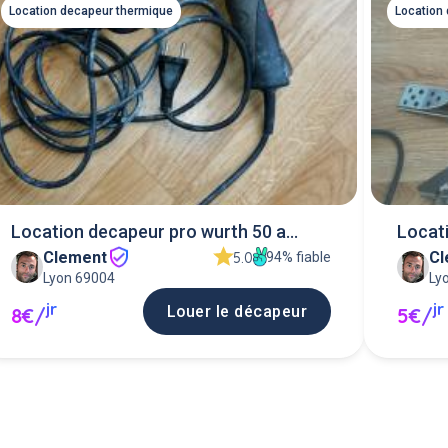
Location decapeur thermique
Location
Location decapeur pro wurth 50 a
Locati
Clement
Cl
600°c
94% fiable
5.0
Lyon 69004
Ly
jr
jr
Louer le décapeur
8€/
5€/