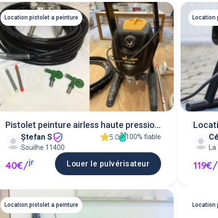
Location pistolet a peinture
Location 
Pistolet peinture airless haute pression
Locati
Ștefan S
Cé
wagner he
100% fiable
5.0
Souilhe 11400
La
jr
Louer le pulvérisateur
40€/
119€/
Location pistolet a peinture
Location 