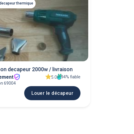
 decapeur thermique
on decapeur 2000w / livraison
ement
94% fiable
5.0
on 69004
Louer le décapeur