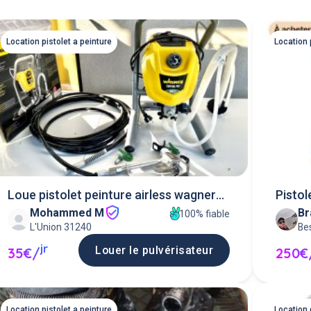
Location pistolet a peinture
Location 
Loue pistolet peinture airless wagner
Pistol
Mohammed M
Br
hea 250 pro
100% fiable
L'Union 31240
Be
jr
Louer le pulvérisateur
35€/
250€
Location pistolet a peinture
Location