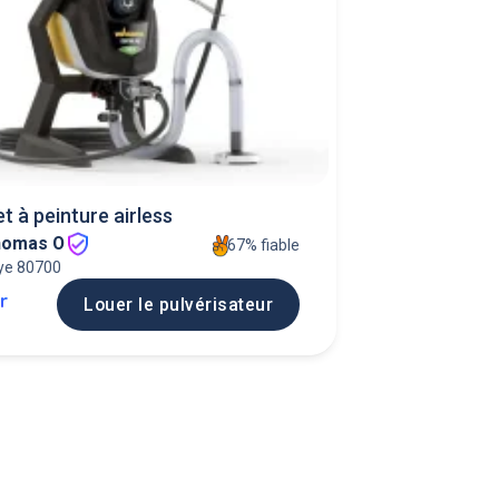
et à peinture airless
homas O
67% fiable
ye 80700
jr
Louer le pulvérisateur