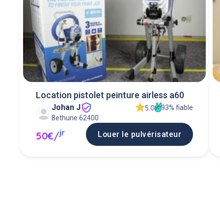
Location pistolet peinture airless a60
Johan J
93% fiable
5.0
Bethune 62400
jr
Louer le pulvérisateur
50€/