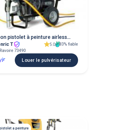
on pistolet à peinture airless
nric T
r
83% fiable
5.0
 Ravoire 73490
jr
Louer le pulvérisateur
/
pistolet a peinture