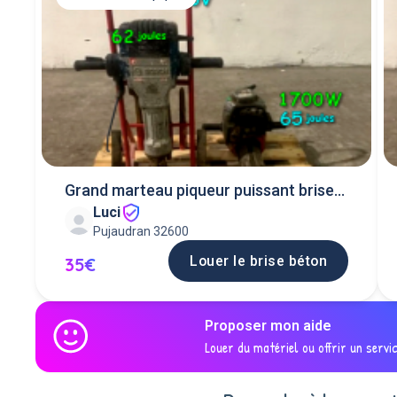
Grand marteau piqueur puissant brise
Luci
roche thermiq
Pujaudran 32600
Louer le brise béton
35€
Proposer mon aide
Louer du matériel ou offrir un servi