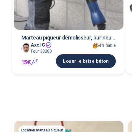
Marteau piqueur démolisseur, burineur
Axel C
brise b
54% fiable
Four 38080
jr
Louer le brise béton
15€/
Location marteau piqueur