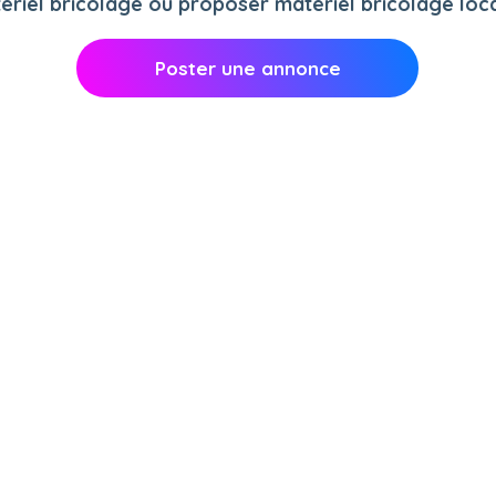
iel bricolage ou proposer matériel bricolage locat
Poster une annonce