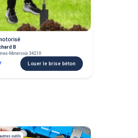
motorisé
chard B
lines-Minervois 34210
jr
Louer le brise béton
autres outils