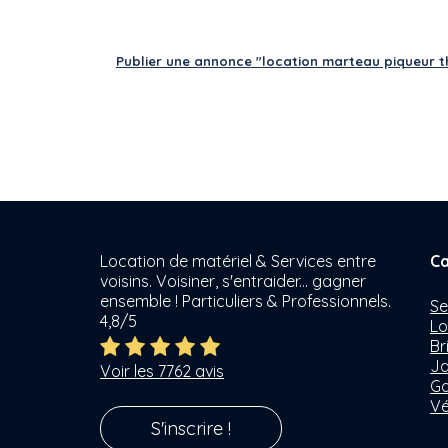
Publier une annonce "location marteau piqueur th
Location de matériel & Services entre
Ca
voisins. Voisiner, s'entraider... gagner
ensemble ! Particuliers & Professionnels.
Se
4,8/5
Lo
Br
Ja
Voir les 7762 avis
Ga
Vé
S'inscrire !