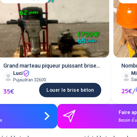
Grand marteau piqueur puissant brise
Nombre
Mi
Luci
béton electri
Sa
Pujaudran 32600
25€/
Louer le brise béton
35€
Faire a
ce
Besoin d'u