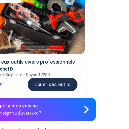
ux outils divers professionnels
chel D
int-Sulpice-de-Royan 17200
jr
Louer ces outils
ppel à mes voisins
n objet ou d'un service ?