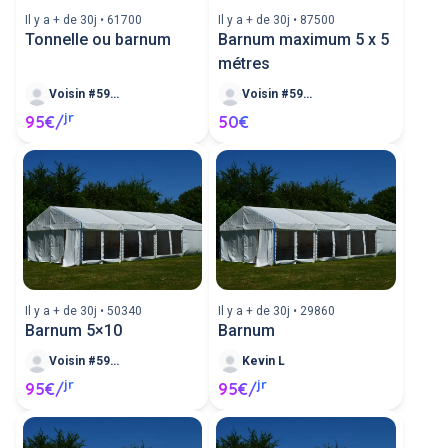
Il y a + de 30j • 61700
Il y a + de 30j • 87500
Tonnelle ou barnum
Barnum maximum 5 x 5
métres
Voisin #590422
Voisin #590194
jr
95€/
50€
Il y a + de 30j • 50340
Il y a + de 30j • 29860
Barnum 5×10
Barnum
Voisin #590180
Kevin L
jr
jr
95€/
95€/