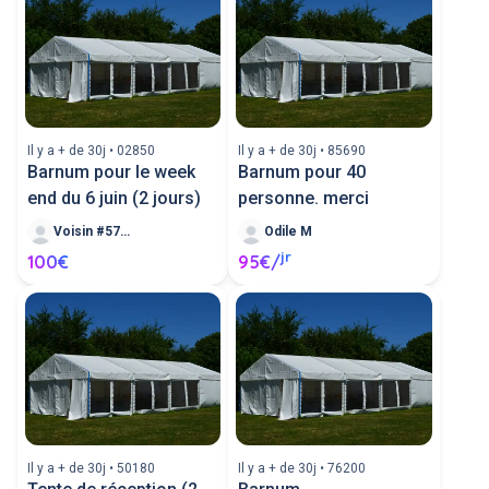
Il y a + de 30j • 02850
Il y a + de 30j • 85690
Barnum pour le week
Barnum pour 40
end du 6 juin (2 jours)
personne. merci
Voisin #570154
Odile M
jr
100€
95€/
Il y a + de 30j • 50180
Il y a + de 30j • 76200