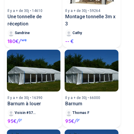
Il y a + de 30j • 14610
Il y a + de 30j • 59264
Une tonnelle de
Montage tonnelle 3m x
réception
3
Sandrine
Cathy
we
180€/
-- €
Il y a + de 30j • 16390
Il y a + de 30j • 66000
Barnum à louer
Barnum
Voisin #578815
Thomas F
jr
jr
95€/
95€/