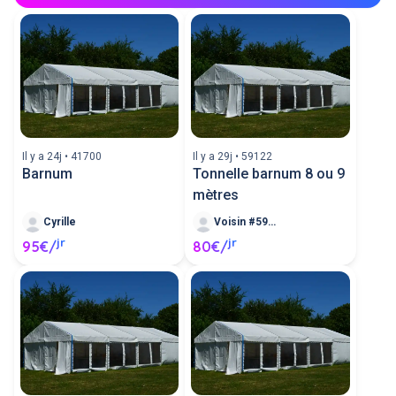
Il y a 24j • 41700
Il y a 29j • 59122
Barnum
Tonnelle barnum 8 ou 9
mètres
Cyrille
Voisin #590877
jr
jr
95€/
80€/