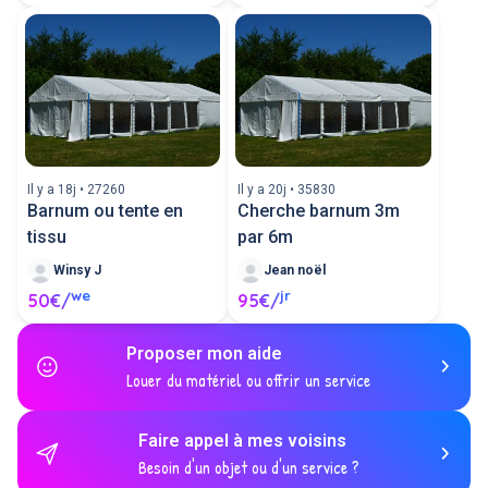
Il y a 18j • 27260
Il y a 20j • 35830
Barnum ou tente en
Cherche barnum 3m
tissu
par 6m
Winsy J
Jean noël
we
jr
50€/
95€/
Proposer mon aide
Louer du matériel ou offrir un service
Faire appel à mes voisins
Besoin d'un objet ou d'un service ?