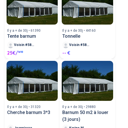
Il y a + de 30j • 61390
Il y a + de 30j • 44160
Tente barnum
Tonnelle
Voisin #583546
Voisin #583320
we
25€/
-- €
Il y a + de 30j • 31320
Il y a + de 30j • 29880
Cherche barnum 3*3
Barnum 50 m2 à louer
(3 jours)
Jeanpierre R
Karine M