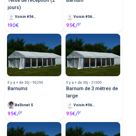
Tente de réception (2
Barnum
jours)
Voisin #568504
Voisin #568178
jr
190€
95€/
Il y a + de 30j • 95290
Il y a + de 30j • 21000
Barnums
Barnum de 3 mètres de
large
Bellonet S
Voisin #566959
jr
jr
95€/
95€/