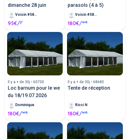
dimanche 28 juin
parasols (4 à 5)
Voisin #586101
Voisin #585882
jr
we
95€/
180€/
Il y a + de 30j • 60700
Il y a + de 30j • 68680
Loc barnum pour le we
Tente de réception
du 18/19.07.2026
Dominique
Ricci N
we
we
180€/
180€/