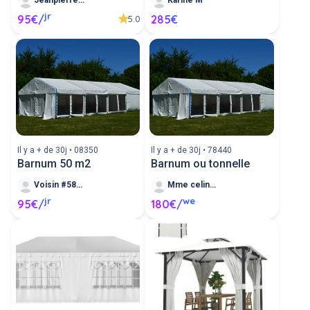
jr
95€/
285€
5.0
Il y a + de 30j • 08350
Il y a + de 30j • 78440
Barnum 50 m2
Barnum ou tonnelle
Voisin #581340
Mme celine lakis
jr
we
95€/
180€/