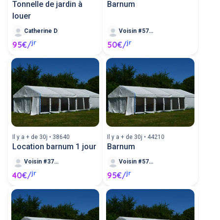
Tonnelle de jardin à
Barnum
louer
Catherine D
Voisin #576558
jr
jr
95€/
50€/
Il y a + de 30j • 38640
Il y a + de 30j • 44210
Location barnum 1 jour
Barnum
Voisin #373783
Voisin #574946
jr
jr
40€/
95€/