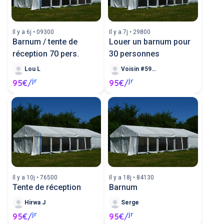
barnums d'événement comme les barnums de
mariage (tente de réception). Vous pouvez
louer des barnums pas chers entre particuliers,
Il y a 6j • 09300
Il y a 7j • 29800
plusieurs tailles de barnum sont proposées à
Barnum / tente de
Louer un barnum pour
la location par vos voisins.
réception 70 pers.
30 personnes
Lou L
Voisin #596490
jr
jr
95€/
95€/
Il y a 10j • 76500
Il y a 18j • 84130
Tente de réception
Barnum
Hirwa J
Serge
jr
jr
95€/
95€/