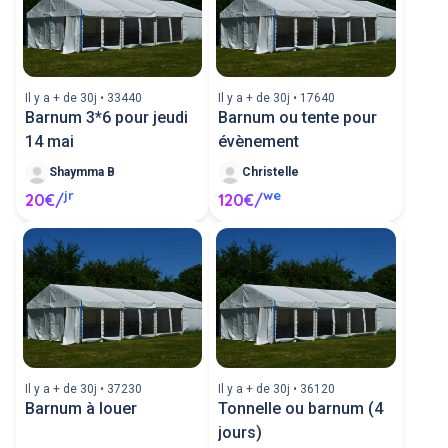
Il y a + de 30j • 33440
Il y a + de 30j • 17640
Barnum 3*6 pour jeudi
Barnum ou tente pour
14 mai
évènement
Shaymma B
Christelle
jr
we
20€/
120€/
Il y a + de 30j • 37230
Il y a + de 30j • 36120
Barnum à louer
Tonnelle ou barnum (4
jours)