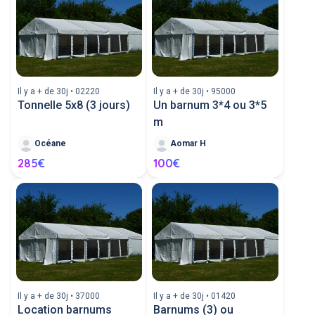
Il y a + de 30j • 02220
Il y a + de 30j • 95000
Tonnelle 5x8 (3 jours)
Un barnum 3*4 ou 3*5
m
Océane
Aomar H
285€
100€
Il y a + de 30j • 37000
Il y a + de 30j • 01420
Location barnums
Barnums (3) ou