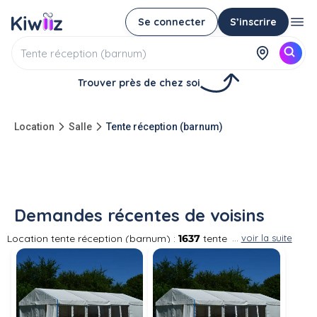
Se connecter
S’inscrire
Trouver près de chez soi
Location
Salle
Tente réception (barnum)
Demandes récentes de voisins
Location tente réception (barnum) :
1637
tente
...
voir la suite
réception (barnum)s à louer entre particuliers
La location d'un barnum ou d'une tonnelle est
idéal pour les occasions spéciales entre amis
ou en famille, pour la protection contre la pluie,
le vent ou le soleil. Vous pouvez aussi louer des
barnums professionnels ou encore les grands