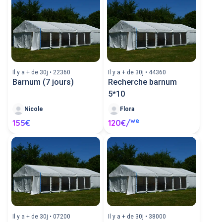
Il y a + de 30j • 22360
Il y a + de 30j • 44360
Barnum (7 jours)
Recherche barnum
5*10
Nicole
Flora
we
155€
120€/
Il y a + de 30j • 07200
Il y a + de 30j • 38000