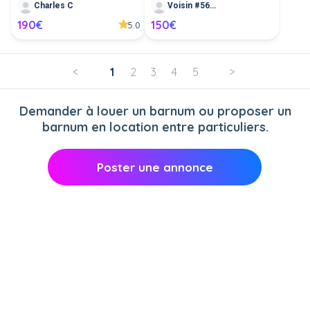
Charles C
Voisin #563098
190€
150€
5.0
<
1
2
3
4
5
>
Demander à louer un barnum ou proposer un
barnum en location entre particuliers.
Poster une annonce