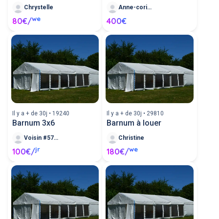
Chrystelle
Anne-corinne
we
80€/
400€
Il y a + de 30j • 19240
Il y a + de 30j • 29810
Barnum 3x6
Barnum à louer
Voisin #572410
Christine
jr
we
100€/
180€/