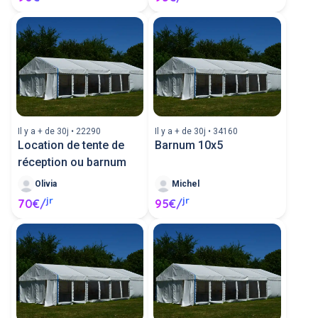
Il y a + de 30j • 22290
Il y a + de 30j • 34160
Location de tente de
Barnum 10x5
réception ou barnum
Olivia
Michel
jr
jr
70€/
95€/