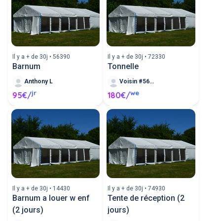
Il y a + de 30j • 56390
Il y a + de 30j • 72330
Barnum
Tonnelle
Anthony L
Voisin #563824
jr
we
95€/
180€/
Il y a + de 30j • 14430
Il y a + de 30j • 74930
Barnum a louer w enf
Tente de réception (2
(2 jours)
jours)