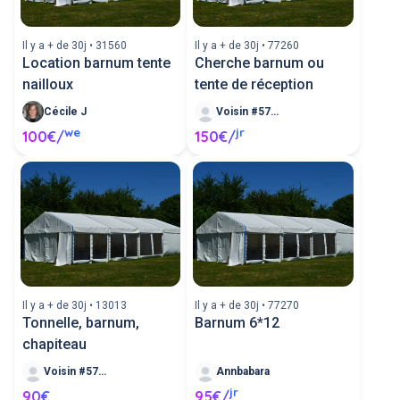
Il y a + de 30j • 31560
Il y a + de 30j • 77260
Location barnum tente
Cherche barnum ou
nailloux
tente de réception
Cécile J
Voisin #571670
we
jr
100€/
150€/
Il y a + de 30j • 13013
Il y a + de 30j • 77270
Tonnelle, barnum,
Barnum 6*12
chapiteau
Voisin #571623
Annbabara
jr
90€
95€/