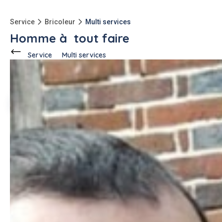
Service
Bricoleur
Multi services
Homme à tout faire
Service
Multi services
Ce voisin
propose ce service
à
La Ferte-Loupiere (89110)
Marc M.
1 annonce
Description de l'annonce
Besoin d'aide pour réparer/bricoler ou autre service
n'hésitez pas a me contacter par mail
Merci
#multi services