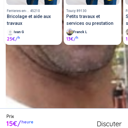
Ferrieres-en-... 45210
Toucy 89130
F
Bricolage et aide aux
Petits travaux et
S
travaux
services ou prestation
s
Ivan G
Franck L
h
h
25€/
13€/
Demande un service de 
bricolage entre voisins ou 
proposer mes services de 
bricolage.
Poster une annonce
Prix
15€/
Discuter
heure