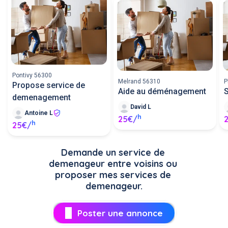
Pontivy 56300
Melrand 56310
P
Propose service de
Aide au déménagement
S
demenagement
David L
Antoine L
h
25€/
h
25€/
Demande un service de 
demenageur entre voisins ou 
proposer mes services de 
demenageur.
Poster une annonce