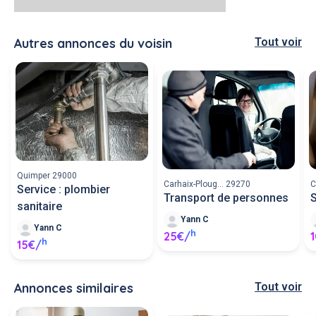
Autres annonces du voisin
Tout voir
Quimper 29000
Carhaix-Ploug... 29270
C
Service : plombier
Transport de personnes
S
sanitaire
Yann C
Yann C
h
25€/
h
15€/
Annonces similaires
Tout voir