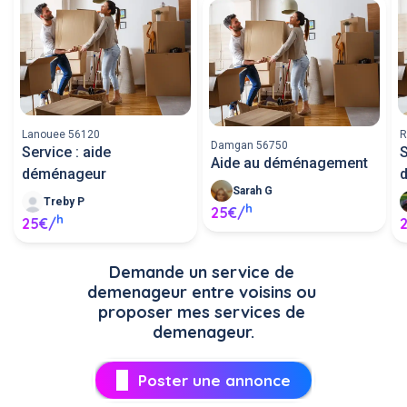
Lanouee 56120
R
Damgan 56750
Service : aide
S
Aide au déménagement
déménageur
Sarah G
Treby P
h
25€/
h
25€/
Demande un service de 
demenageur entre voisins ou 
proposer mes services de 
demenageur.
Poster une annonce