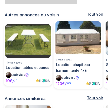
Autres annonces du voisin
Tout voir
Elven 56250
E
Elven 56250
Location chapiteau
S
Location tables et bancs
barnum tente 4x8
Ludovic J
Ludovic J
jr
10€/
5.0
83%
we
120€/
5.0
83%
Annonces similaires
Tout voir