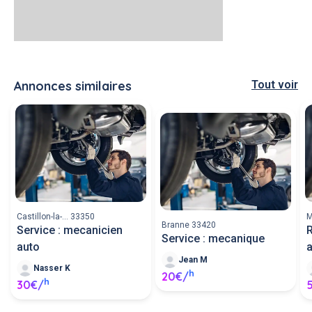
Annonces similaires
Tout voir
Castillon-la-... 33350
M
Branne 33420
Service : mecanicien
Service : mecanique
auto
a
Jean M
Nasser K
h
20€/
h
30€/