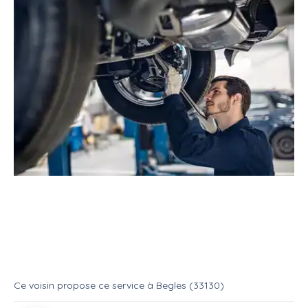
Service
Réparateur
Mécanicien automobile
Mécanicien automobile
Service
Mecanique auto
Ce voisin
propose ce service
à
Begles (33130)