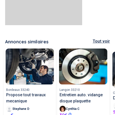
Annonces similaires
Tout voir
Bordeaux 33240
Langon 33210
C
Propose tout travaux
Entretien auto. vidange
D
mecanique
disque plaquette
Stephane D
Cynthia C
h
-- €
30€/