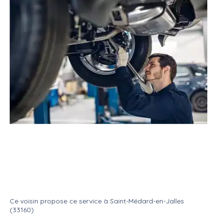
Service
Réparateur
Mécanicien automobile
Service : Mecanicien auto
Service
Mecanique auto
Ce voisin
propose ce service
à
Saint-Médard-en-Jalles
(33160)