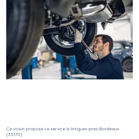
Service
Réparateur
Mécanicien automobile
Mécanique et autres reparations
Service
Mecanique auto
Ce voisin
propose ce service
à
Artigues-pres-Bordeaux
(33370)