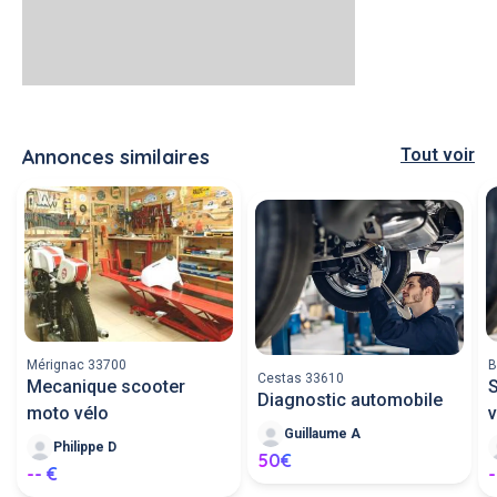
Annonces similaires
Tout voir
Mérignac 33700
B
Cestas 33610
Mecanique scooter
S
Diagnostic automobile
moto vélo
v
Guillaume A
Philippe D
50€
-- €
-