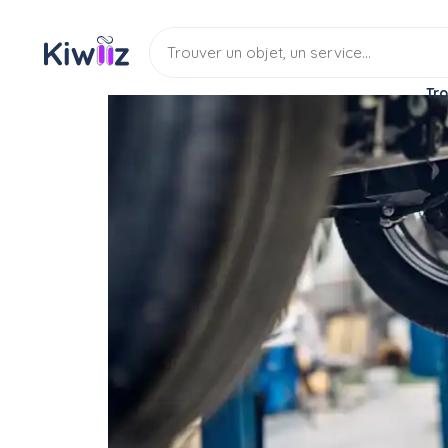
Tro
Service
Réparateur
Mécanicien automobile
Réparation tout véhicul
Service
Mecanique auto