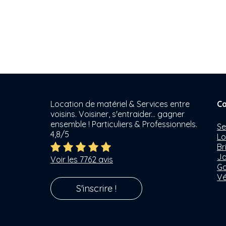
Location de matériel & Services entre
Ca
voisins. Voisiner, s'entraider... gagner
ensemble ! Particuliers & Professionnels.
Se
4,8/5
Lo
Br
Ja
Voir les 7762 avis
Ga
Vé
S'inscrire !