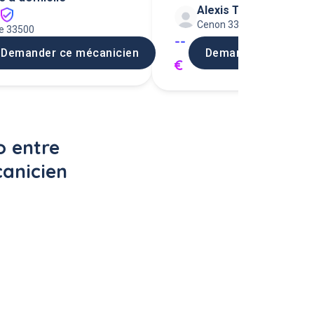
Alexis T
automobile
1
Cenon 33150
ne 33500
--
Demander ce mécanicien
Demander ce mécan
€
 entre 
anicien 