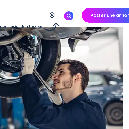
Poster une anno
uver près de chez soi
e