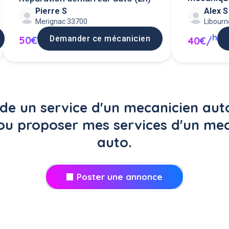
Pierre S
Alex S
Merignac 33700
Libour
h
Demander ce mécanicien
50€
40€/
e un service d'un mecanicien auto
 ou proposer mes services d'un mec
auto.
Poster une annonce