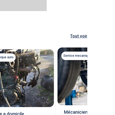
Tout voir
Service mecanique auto
ique auto
Mécanicien poid lourd e
 a domicile