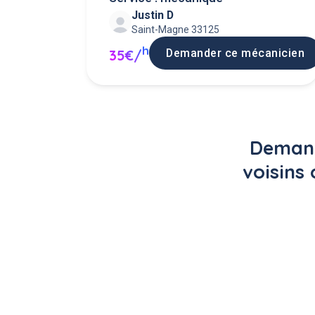
Justin D
Saint-Magne 33125
h
Demander ce mécanicien
35€/
Demand
voisins