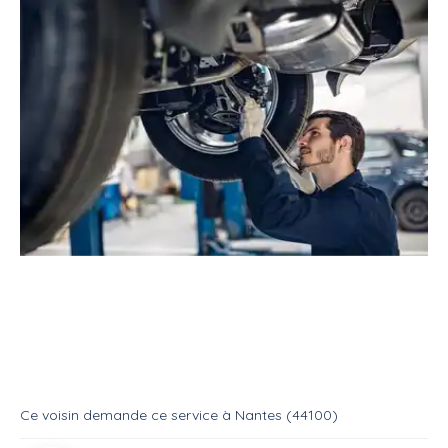
Service
Réparateur
Mécanicien automobile
Recherche un mécanicien
Service
Mecanique auto
Ce voisin
demande ce service
à
Nantes (44100)