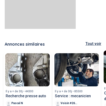
Annonces similaires
Tout voir
I
Il y a + de 30j • 44300
Il y a + de 30j • 85500
C
Recherche presse auto
Service : mecanicien
d
Pascal N
Voisin #260898