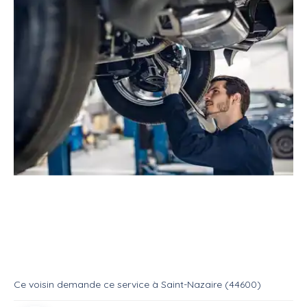
Service
Réparateur
Mécanicien automobile
106 peugeot qui ne démarre plus
Service
Mecanique auto
Ce voisin
demande ce service
à
Saint-Nazaire (44600)