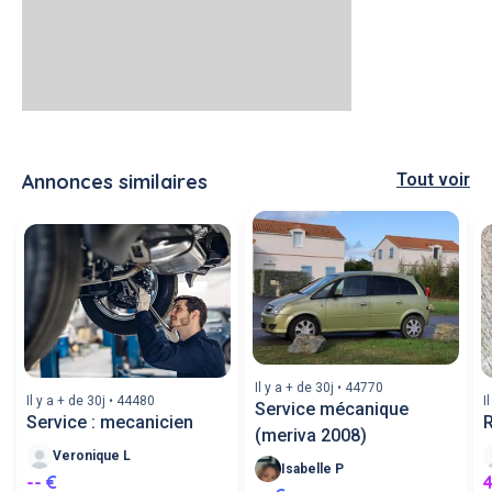
Annonces similaires
Tout voir
Il y a + de 30j • 44770
Il y a + de 30j • 44480
I
Service mécanique
Service : mecanicien
(meriva 2008)
Veronique L
Isabelle P
-- €