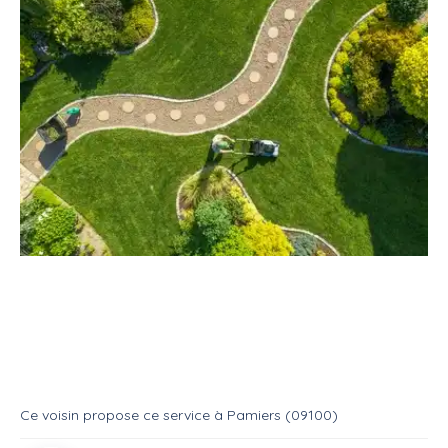
Service
Jardinage
Espace vert
Propose service tous genre
Service
Entretien espace vert
Ce voisin
propose ce service
à
Pamiers (09100)