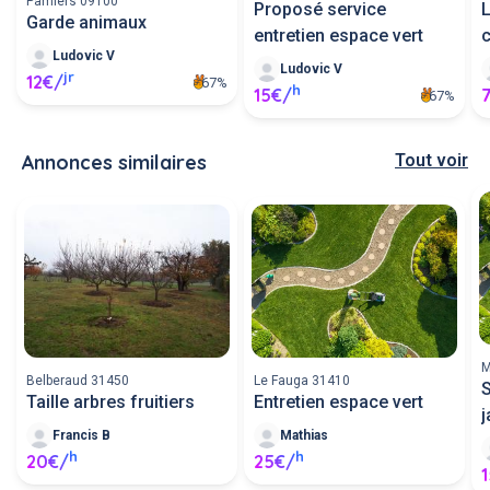
Pamiers 09100
Proposé service
L
Garde animaux
entretien espace vert
Ludovic V
Ludovic V
jr
12€/
67%
h
15€/
67%
Annonces similaires
Tout voir
M
Belberaud 31450
Le Fauga 31410
S
Taille arbres fruitiers
Entretien espace vert
j
Francis B
Mathias
h
h
20€/
25€/