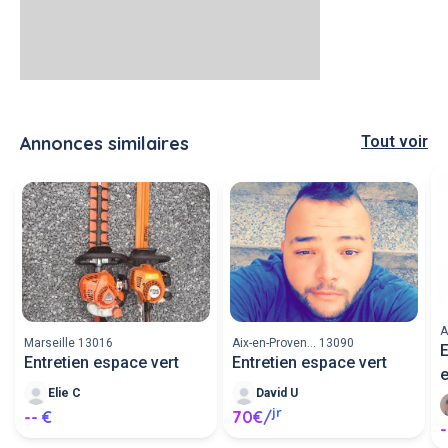
Annonces similaires
Tout voir
A
Marseille 13016
Aix-en-Proven... 13090
E
Entretien espace vert
Entretien espace vert
e
Elie C
David U
jr
-- €
70€/
-