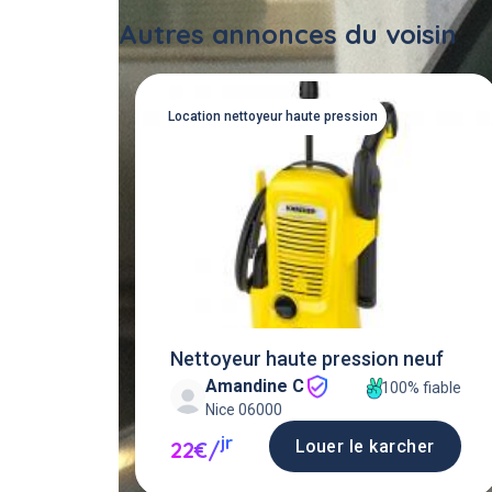
Autres annonces du voisin
Location nettoyeur haute pression
Nettoyeur haute pression neuf
Amandine C
100% fiable
Nice 06000
jr
Louer le karcher
22€/