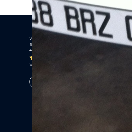
Location de matériel & Services entre
Ca
voisins. Voisiner, s'entraider... gagner
ensemble ! Particuliers & Professionnels.
Se
4,8/5
Lo
Br
Ja
Voir les 7762 avis
Ga
Vé
S'inscrire !