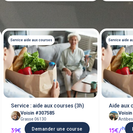
Service aide aux courses
Service aide a
Service : aide aux courses (3h)
Aide aux 
Voisin #307585
Voisi
Grasse 06130
Antibe
h
Demander une course
39€
15€/