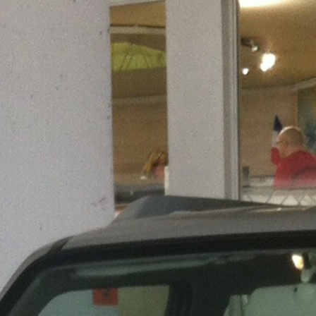
15 annonces
ses , balades , services divers ) je possède le
es trajets dans Nice et ces environs ,peages
,