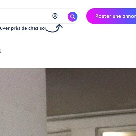
Poster une anno
uver près de chez soi
s
Nice (06000)
13€/
heure