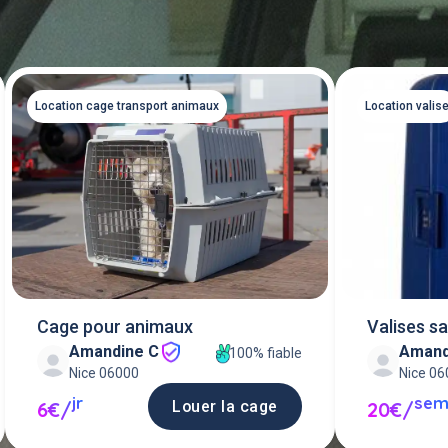
Location cage transport animaux
Location valis
Cage pour animaux
Valises s
Amandine C
Amand
100% fiable
Nice 06000
Nice 0
jr
se
Louer la cage
6€/
20€/