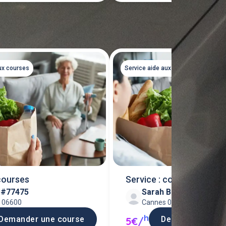
Tout voir
ux courses
Service aide aux courses
courses
Service : courses et coli
n #77475
Sarah B
s 06600
Cannes 06150
h
Demander une course
Demander une c
5€/