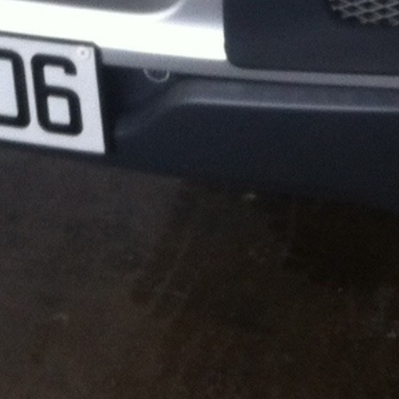
tégories
Infos pratiques
rvices
Comment ça marche ?
cation
Foire Aux Questions
icoleur
Notre philosophie
rdinier
Économie collaborative
rde d'animaux
hicules
Copyright - Kiwiiz.fr