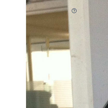
Amandine C.
100%
fiable
Description de l'annonce
Personnes sérieuse cherche petit job (cour
permis de conduire et une voiture pour d
parking et essence à la charge du client 
#aide aux courses