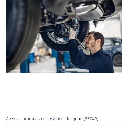
Service
Réparateur
Mécanicien automobile
Reparation demarreur auto (2h)
Service
Mecanique auto
Ce voisin
propose ce service
à
Merignac (33700)