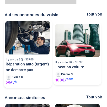
Autres annonces du voisin
Tout voir
Il y a + de 30j • 33700
Il y a + de 30j • 33700
Réparation auto (urgent)
Location voiture
ne demarre pas
Pierre S
Pierre S
sem
100€/
h
25€/
Annonces similaires
Tout voir