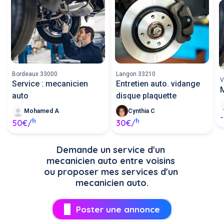
Bordeaux 33000
Langon 33210
V
Service : mecanicien
Entretien auto. vidange
M
auto
disque plaquette
Mohamed A
Cynthia C
-
h
h
50€/
30€/
Demande un service d'un 
mecanicien auto entre voisins 
ou proposer mes services d'un 
mecanicien auto.
Poster une annonce