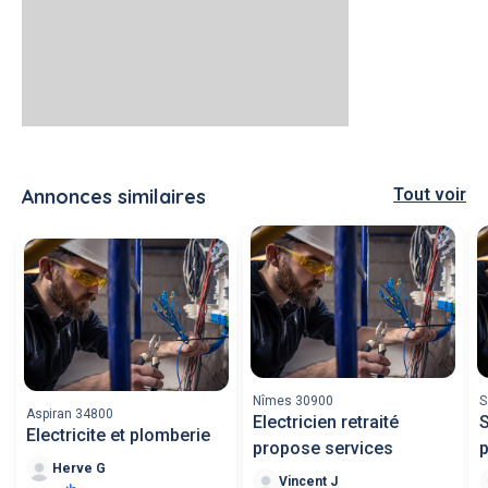
Annonces similaires
Tout voir
Nîmes 30900
S
Aspiran 34800
Electricien retraité
S
Electricite et plomberie
propose services
p
Herve G
Vincent J