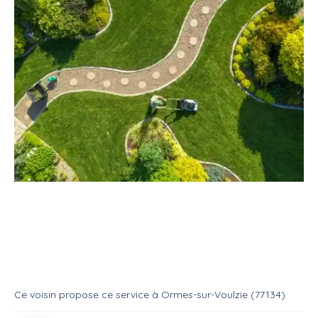
Service
Jardinage
Espace vert
Jardinage /Elagage
Service
Entretien espace vert
Ce voisin
propose ce service
à
Ormes-sur-Voulzie (77134)