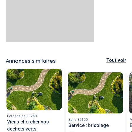
Annonces similaires
Tout voir
Perceneige 89260
Sens 89100
M
Viens chercher vos
Service : bricolage
E
dechets verts