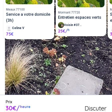
Meaux 77100
M
Mormant 77720
Service a votre domicile
S
Entretien espaces verts
(3h)
e
Voisin #370739
Celine V
h
25€/
75€
Demande un service d'entretien 
d'espace vert entre voisins ou 
proposer mes services 
d'entretien d'espace vert.
Poster une annonce
Prix
30€/
Discuter
heure