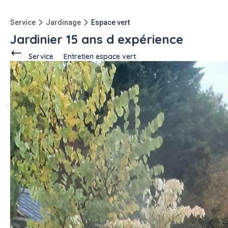
Service
Jardinage
Espace vert
Jardinier 15 ans d expérience
Service
Entretien espace vert
Ce voisin
propose ce service
à
Beton-Bazoches (77320)
Arnaud G.
1 annonce
Description de l'annonce
Jardinier plus de 15 ans de métier pour tous vos travaux au
jardin tonte taille conception arrosage automatique taille
spécifique etc je travail sur tout le 77 94 91.
#entretien espace vert