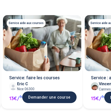
Service aide a
Service aide aux courses
Service : 
Service: faire les courses
Eric C
Vincen
Nice 06300
Cannes
h
h
Demander une course
13€/
15€/