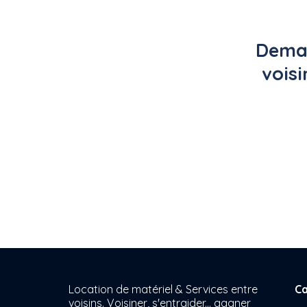
Deman
voisi
Location de matériel & Services entre
Ca
voisins. Voisiner, s'entraider... gagner