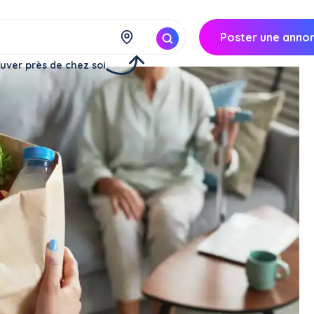
Poster une anno
uver près de chez soi
ide à domicile