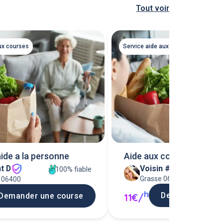
Tout voir
ux courses
Service aide aux courses
aide a la personne
Aide aux courses
t D
Voisin #80273
100% fiable
Grasse 06130
 06400
h
Demander une 
11€/
Demander une course