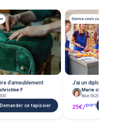
ier
Service cours cuisine
ière d'ameublement
J'ai un diplome d'arts m
christine F
Marie christine F
cuisi
6200
Nice 06200
part
Demander ce tapissier
Demander c
25€/