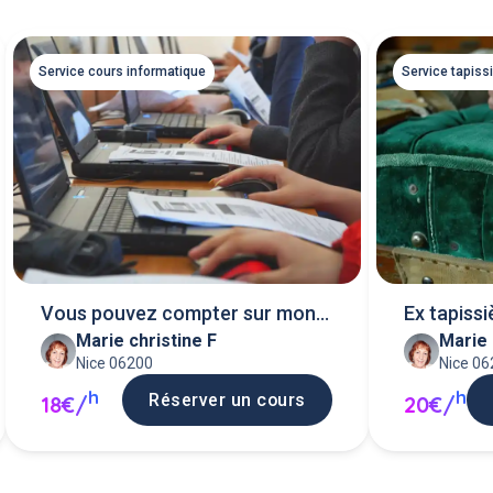
Service cours informatique
Service tapiss
Vous pouvez compter sur mon
Ex tapiss
Marie christine F
Marie 
expérience
Nice 06200
Nice 0
h
h
Réserver un cours
18€/
20€/