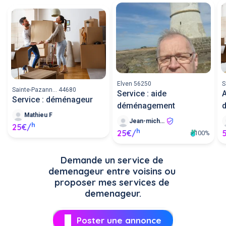
Elven 56250
S
Sainte-Pazann... 44680
Service : aide
A
Service : déménageur
déménagement
Mathieu F
Jean-michel H
h
25€/
h
25€/
100%
Demande un service de 
demenageur entre voisins ou 
proposer mes services de 
demenageur.
Poster une annonce