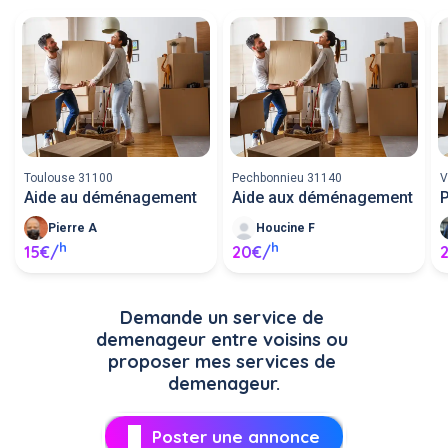
Toulouse 31100
Pechbonnieu 31140
V
Aide au déménagement
Aide aux déménagement
Pierre A
Houcine F
h
h
15€/
20€/
Demande un service de 
demenageur entre voisins ou 
proposer mes services de 
demenageur.
Poster une annonce