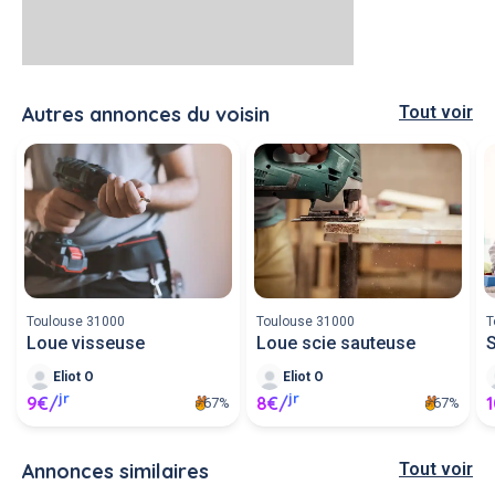
Autres annonces du voisin
Tout voir
Toulouse 31000
Toulouse 31000
T
Loue visseuse
Loue scie sauteuse
S
Eliot O
Eliot O
jr
jr
9€/
8€/
67%
67%
Annonces similaires
Tout voir