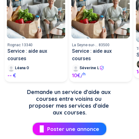
Rognac 13340
La Seyne-sur-... 83500
T
Service : aide aux
Service : aide aux
S
courses
courses
Léana O
Séverine L
h
-- €
10€/
Demande un service d'aide aux 
courses entre voisins ou 
proposer mes services d'aide 
aux courses.
Poster une annonce