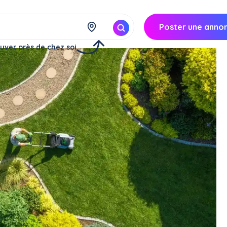
Poster une anno
uver près de chez soi
s et des espaces v