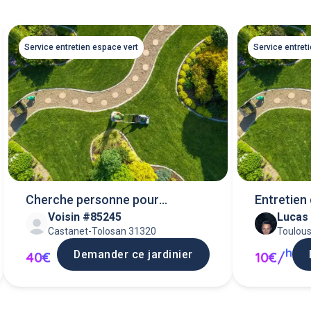
Service entretien espace vert
Service entret
Cherche personne pour
Entretien 
Voisin #85245
Lucas
deserber (2h)
particulie
Castanet-Tolosan 31320
Toulou
h
Demander ce jardinier
40€
10€/