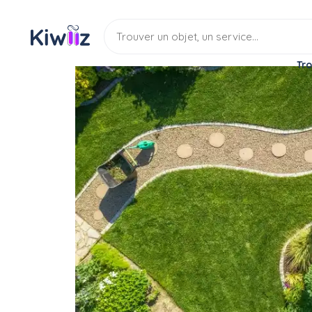
Tro
Service
Jardinage
Espace vert
Nettoyage des bâtiment
Service
Entretien espace vert