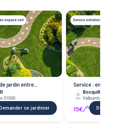
ien espace vert
Service entretien espace vert
de jardin entre
Service : entretien jardin
 R
Bocquillon J
rs.
se 31000
Va&iuml;ssac 82800
h
Demander ce jardinier
Demander ce ja
15€/