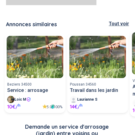
Annonces similaires
Tout voir
V
Beziers 34500
Poussan 34560
A
Service : arrosage
Travail dans les jardin
Loic M
Laurianne S
h
h
10€/
14€/
5.0
100%
Demande un service d'arrosage 
(jardin) entre voisins ou 