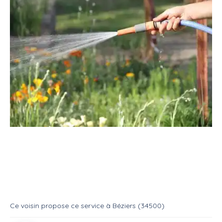
Service
Jardinage
Arrosage
Service : Jardinage de base
Service
Arrosage
Ce voisin
propose ce service
à
Béziers (34500)