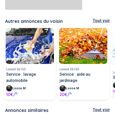
Autres annonces du voisin
Tout voir
Lorient 56100
Lorient 56100
L
Service : lavage
Service : aide au
S
automobile
jardinage
Loose M
Loose M
h
h
10€/
20€/
Annonces similaires
Tout voir