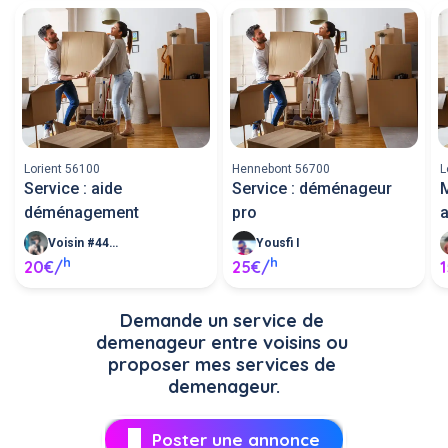
Lorient 56100
Hennebont 56700
L
Service : aide
Service : déménageur
M
déménagement
pro
Voisin #444242
Yousfi I
h
h
20€/
25€/
Demande un service de 
demenageur entre voisins ou 
proposer mes services de 
demenageur.
Poster une annonce